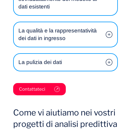
dati esistenti
La qualità e la rappresentatività
Volete salire a bordo?
dei dati in ingresso
La pulizia dei dati
Contattateci
Come vi aiutiamo nei vostri
progetti di analisi predittiva