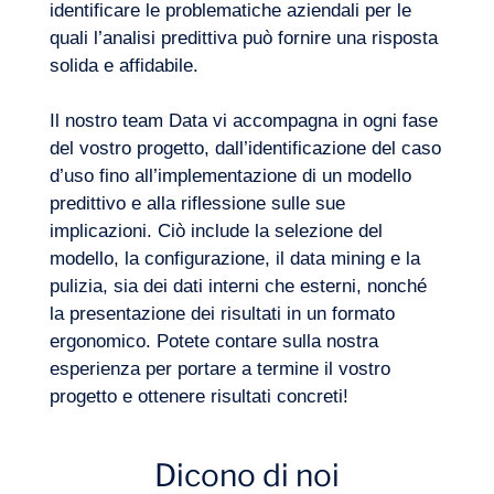
identificare le problematiche aziendali per le
quali l’analisi predittiva può fornire una risposta
solida e affidabile.
Il nostro team Data vi accompagna in ogni fase
del vostro progetto, dall’identificazione del caso
d’uso fino all’implementazione di un modello
predittivo e alla riflessione sulle sue
Come selezionare meglio le fonti dei dati in
implicazioni. Ciò include la selezione del
ingresso per evitare di distorcere
modello, la configurazione, il data mining e la
l’apprendimento dei nostri algoritmi?
pulizia, sia dei dati interni che esterni, nonché
la presentazione dei risultati in un formato
ergonomico. Potete contare sulla nostra
esperienza per portare a termine il vostro
Come selezionare il modello più adatto alla
progetto e ottenere risultati concreti!
vostra problematica e alle vostre esigenze
di analisi?
Dicono di noi