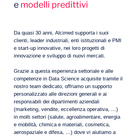
e
modelli predittivi
Diario di bordo
Da quasi 30 anni, Alcimed supporta i suoi
clienti, leader industriali, enti istituzionali e PMI
e start-up innovative, nei loro progetti di
innovazione e sviluppo di nuovi mercati.
Grazie a questa esperienza settoriale e alle
competenze in Data Science acquisite tramite il
nostro team dedicato, offriamo un supporto
personalizzato alle direzioni generali e ai
Come garantire la qualità della propria
responsabili dei dipartimenti aziendali
configurazione? Come adattare un modello
(marketing, vendite, eccellenza operativa, …)
di previsione per anticipare scenari con
Quali dati sono sufficientemente ricchi
IT
Contattateci
in molti settori (salute, agroalimentare, energia
eventi mai verificatisi in passato?
affinché la loro analisi porti valore? Come
e mobilità, chimica e materiali, cosmetica,
estrarre valore da basi di dati interne o
aerospaziale e difesa, …) dove vi aiutiamo a
esterne che possediamo?