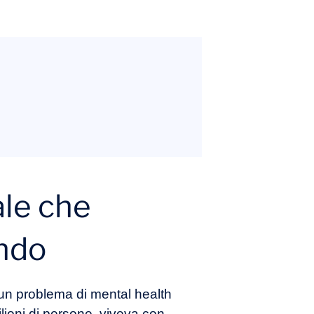
ale che
ondo
un problema di mental health
lioni di persone, viveva con