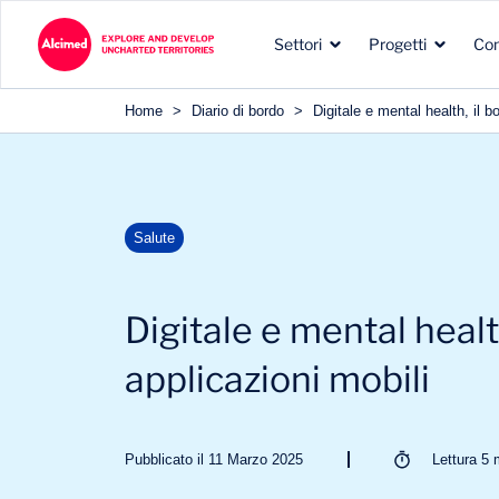
Settori
Progetti
Co
Home
>
Diario di bordo
>
Digitale e mental health, il b
I tipi di incarichi che
Le aree di esplorazione in
La nostra esperienza nei
Salute
svolgiamo per i nostri
cui operiamo
settori dei nostri clienti
clienti
Digitale e mental healt
applicazioni mobili
Pubblicato il 11 Marzo 2025
Lettura
5
m