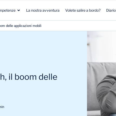
mpetenze
La nostra avventura
Volete salire a bordo?
Diario
oom delle applicazioni mobili
Salute
Marketing Strategico
Salute
Biotecnologie
Clienti e Pazienti
Ambiente e clima
Aeronautica Spaziale Difesa
R&S
Bellezza e nutrizione
h, il boom delle
Energia & Ambiente
Strategia Commerciale
Energia e Mobilità
in