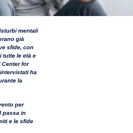
isturbi mentali
 erano già
ve sfide, con
tutte le età e
 Center for
ntervistati ha
urante la
rvento per
d passa in
iti e le sfide