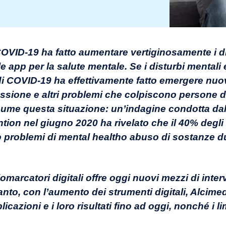
l COVID-19 ha fatto aumentare vertiginosamente i d
e app per la salute mentale. Se i disturbi mentali
di COVID-19 ha effettivamente fatto emergere nuo
sione e altri problemi che colpiscono persone di 
sume questa situazione: un’indagine condotta dal
ion nel giugno 2020 ha rivelato che il 40% degli i
to problemi di mental healtho abuso di sostanze d
omarcatori digitali offre oggi nuovi mezzi di inte
tanto, con l’aumento dei strumenti digitali, Alcime
cazioni e i loro risultati fino ad oggi, nonché i lim