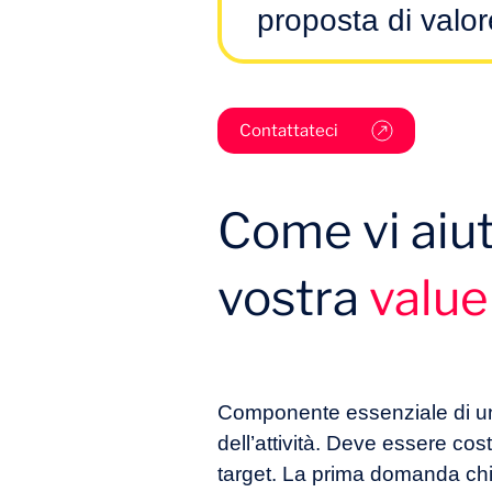
proposta di valor
Come ottimizzare l’identific
comportamenti del proprio t
Quale approccio adottare per
Contattateci
differenzianti dell’offerta?
Come vi aiut
vostra
value
In che modo la strategia globa
di distribuzione (o le partner
valore?
Componente essenziale di un 
dell’attività. Deve essere cos
target. La prima domanda chiav