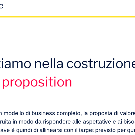
e
azione dei bisogni? Quale approccio adottare per comprender
arget?
 identificare un vantaggio unico? Come mettere in risalto gli
iamo nella costruzione
 proposition
le e i valori dell’azienda si riflettono nella proposta di valor
ship, i metodi di lavoro) esistenti sono adatti all’esecuzione 
modello di business completo, la proposta di valore
truita in modo da rispondere alle aspettative e ai biso
e è quindi di allinearsi con il target previsto per que