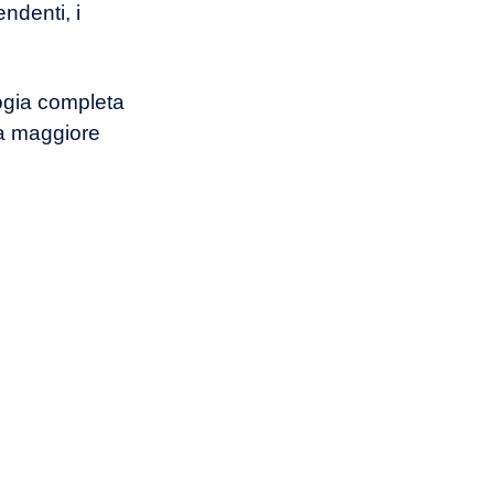
endenti, i
ogia completa
una maggiore