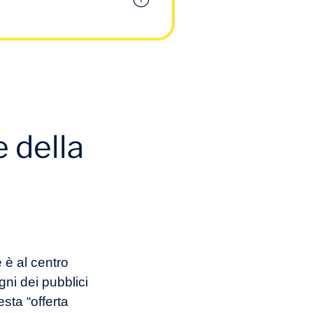
e i
 aspetti
 della
e definita? I canali
della proposta di
 è al centro
gni dei pubblici
sta “offerta