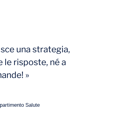
isce una strategia,
 le risposte, né a
mande! »
ipartimento Salute