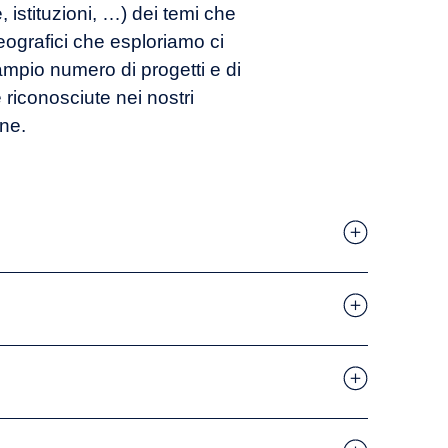
, istituzioni, …) dei temi che
geografici che esploriamo ci
ampio numero di progetti e di
riconosciute nei nostri
one.
 Plan
 di prodotto
a di mercato
zione delle opportunità
mer experience
gia di Ricerca & Sviluppo