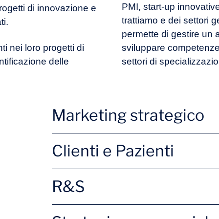
PMI, start-up innovative
rogetti di innovazione e
trattiamo e dei settori 
ti.
permette di gestire un 
 nei loro progetti di
sviluppare competenze 
ntificazione delle
settori di specializzazi
Marketing strategico
Nuove offerte
Brand
Clienti e Pazienti
Analisi della concorrenza
Lancio
Attivazione clienti
Ricerc
R&S
Nuovi servizi
Valuta
Customer engagement
Custo
Ricerca di finanziamenti
Strate