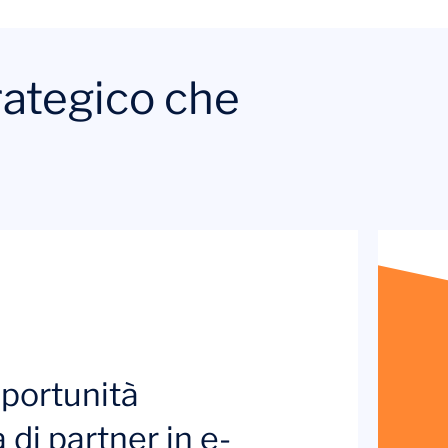
rategico che
pportunità
 di partner in e-