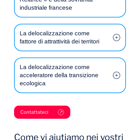
industriale francese
La delocalizzazione come
fattore di attrattività dei territori
La delocalizzazione come
acceleratore della transizione
Diario di bordo
ecologica
Contattateci
Sequens
Come vi aiutiamo nei vostri