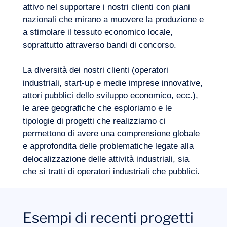
Come si inserisce la delocalizzazione delle
attivo nel supportare i nostri clienti con piani
dovremmo iniziare a ridurre il rischio,
attività nella mia roadmap per la riduzione
nazionali che mirano a muovere la produzione e
Come si può definire la mia strategia di
attuando gradualmente la
delle emissioni di carbonio? Quali
a stimolare il tessuto economico locale,
sviluppo economico in modo da
delocalizzazione? Come si possono
strumenti di distribuzione e di gestione si
soprattutto attraverso bandi di concorso.
promuovere il trasferim
ento di nuovi
individuare nuovi partner? Qual è l’impatto
possono utilizzare? Quali indicatori di
progetti nella mia regione? Quali sono le
sulla mia attività? Quali sono i
performance possono essere utilizzati?
La diversità dei nostri clienti (operatori
formazioni e gli sviluppi delle competenze
finanziamenti pubblici applicabili al mio
industriali, start-up e medie imprese innovative,
da privilegiare per rendere la regione più
progetto?
Quali strumenti dovrebbero essere messi
attori pubblici dello sviluppo economico, ecc.),
attraente? Quali progetti industriali su larga
a disposizione degli operatori del settore
Quali settori strategici dovrebbero essere
le aree geografiche che esploriamo e le
scala potrebbero portare alla creazione di
per aiutarli a visualizzare le possibili
privilegiati? Quali possibili leve possono
tipologie di progetti che realizziamo ci
nuovi mercati e bisogni?
strategie e il loro impatto sulla riduzione
incoraggiare questa delocalizzazione?
permettono di avere una comprensione globale
delle emissioni di carbonio?
Quali sono le competenze e le formazioni
e approfondita delle problematiche legate alla
attese?
delocalizzazione delle attività industriali, sia
che si tratti di operatori industriali che pubblici.
Esempi di recenti progetti