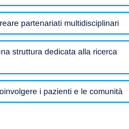
eare partenariati multidisciplinari
na struttura dedicata alla ricerca
one tra i vari attori per ottimizzare il processo di progettazi
iave per la realizzazione di iniziative di ricerca traslaziona
oinvolgere i pazienti e le comunità