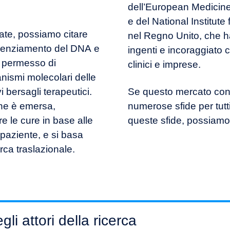
dell’European Medicin
e del National Institut
ate, possiamo citare
nel Regno Unito, che 
quenziamento del DNA e
ingenti e incoraggiato co
o permesso di
clinici e imprese.
ismi molecolari delle
i bersagli terapeutici.
Se questo mercato cont
one è emersa,
numerose sfide per tutti 
e le cure in base alle
queste sfide, possiamo
l paziente, e si basa
erca traslazionale.
li attori della ricerca