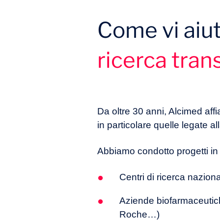
Come vi aiut
Quali sono i vantaggi e gli s
essere la sua roadmap?
ricerca tran
Quando e come coinvolgere i p
Da oltre 30 anni, Alcimed affi
in particolare quelle legate al
Abbiamo condotto progetti in qu
Centri di ricerca nazion
Aziende biofarmaceutic
Roche…)