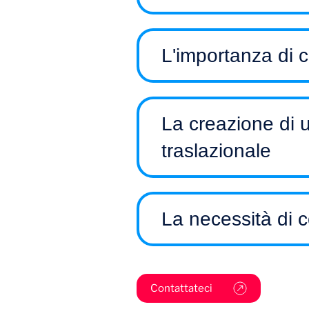
L'importanza di cr
La creazione di u
traslazionale
Come facilitare la collaborazi
terapeutici?
Come identificare i partner ch
La necessità di c
Contattateci