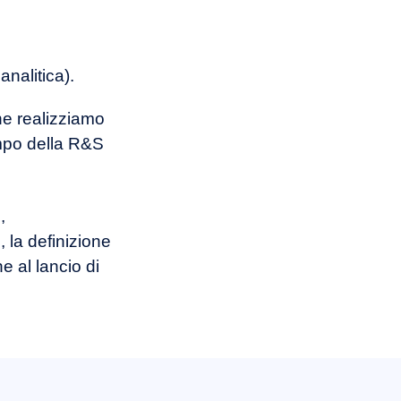
nalitica).
che realizziamo
ampo della R&S
,
, la definizione
e al lancio di