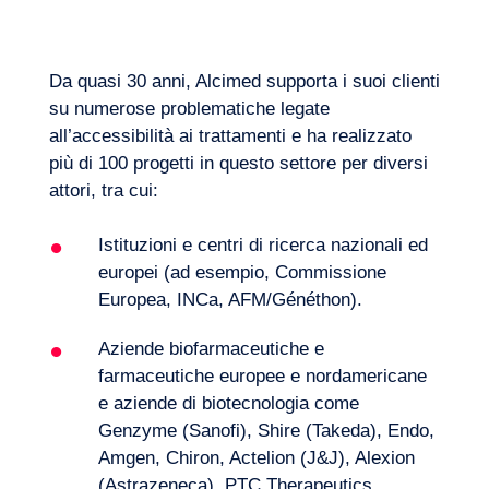
Quali sono i principali colli di bottiglia legati
alla catena di approvvigionamento nella
Quali sono le principali strategie adottate
distribuzione dei farmaci? Quali sono gli
Da quasi 30 anni, Alcimed supporta i suoi clienti
dalle aziende farmaceutiche per consentire
ostacoli normativi più comuni? Quali
su numerose problematiche legate
un accessibilità alle terapie a livello
strategie si possono adottare per facilitare
all’accessibilità ai trattamenti e ha realizzato
nazionale e mondiale? Quali strategie di
l’accessibilità ai trattamenti nelle zone più
Quali sono gli strumenti più efficaci da
più di 100 progetti in questo settore per diversi
pricing vengono utilizzate per differenziare
difficili da raggiungere e quali soluzioni
utilizzare per comunicare con i
attori, tra cui:
le aree sviluppate dalle zone in via di
sono già in uso?
professionisti della salute e i pazienti sulla
sviluppo?
IT
Contattateci
disponibilità di un nuovo trattamento per
Istituzioni e centri di ricerca nazionali ed
una specifica indicazione? Quali sono le
europei (ad esempio, Commissione
strategie attuali dei vari attori per far
Europea, INCa, AFM/Généthon).
conoscere il loro arsenale terapeutico?
Aziende biofarmaceutiche e
Qual è il livello di accettazione da parte dei
farmaceutiche europee e nordamericane
professionisti della salute riguardo alle
e aziende di biotecnologia come
approcci diretti da parte dell’industria nelle
Genzyme (Sanofi), Shire (Takeda), Endo,
diverse geografie?
Amgen, Chiron, Actelion (J&J), Alexion
Quali sono i principali problemi e le lacune
(Astrazeneca), PTC Therapeutics,