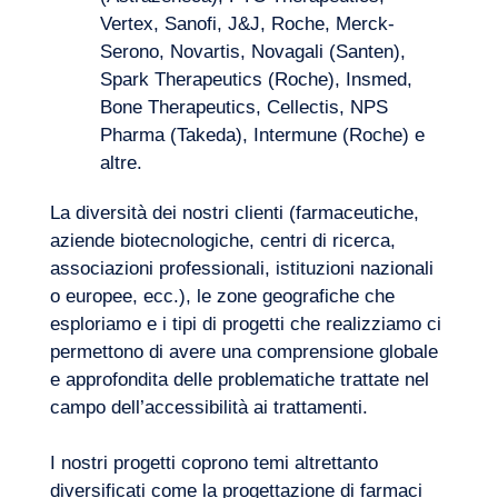
da colmare nei sistemi assicurativi
Vertex, Sanofi, J&J, Roche, Merck-
nazionali delle regioni in via di sviluppo?
Serono, Novartis, Novagali (Santen),
Come possono intervenire gli attori
Spark Therapeutics (Roche), Insmed,
farmaceutici nel panorama
Bone Therapeutics, Cellectis, NPS
dell’assicurazione per migliorare
Pharma (Takeda), Intermune (Roche) e
l’accessibilità alle terapie? Chi sono le
altre.
principali parti interessate nel mondo
dell’assicurazione e qual è la struttura
La diversità dei nostri clienti (farmaceutiche,
generale dei regimi assicurativi?
aziende biotecnologiche, centri di ricerca,
associazioni professionali, istituzioni nazionali
o europee, ecc.), le zone geografiche che
esploriamo e i tipi di progetti che realizziamo ci
permettono di avere una comprensione globale
e approfondita delle problematiche trattate nel
campo dell’accessibilità ai trattamenti.
I nostri progetti coprono temi altrettanto
diversificati come la progettazione di farmaci