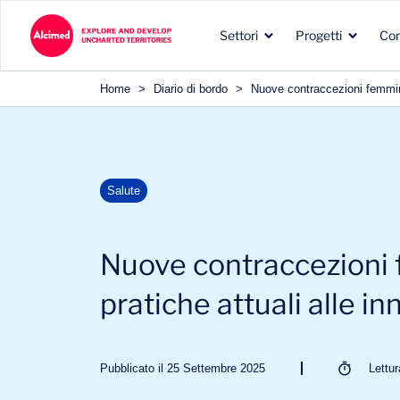
Settori
Progetti
Co
Home
>
Diario di bordo
>
Nuove contraccezioni femminil
I tipi di incarichi che
Le aree di esplorazione in
La nostra esperienza nei
Salute
svolgiamo per i nostri
cui operiamo
settori dei nostri clienti
clienti
Nuove contraccezioni f
pratiche attuali alle i
Pubblicato il 25 Settembre 2025
Lettu