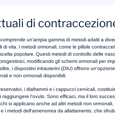
ttuali di contraccezio
 comprende un’ampia gamma di metodi adatti a dive
 di vita. I metodi ormonali, come le pillole contraccettiv
scelta popolare. Questi metodi di controllo delle n
rogestinici, modificando gli schemi ormonali per imped
ltre, i dispositivi intrauterini (DIU) offrono un’opzio
nali e non ormonali disponibili.
 preservativi, i diaframmi e i cappucci cervicali, costit
 raggiungere l’ovulo. Sono efficaci, ma il loro succ
schi si applicano anche ad altri metodi non ormonali, t
 e i metodi dell’amenorrea da allattamento, che sfrutta