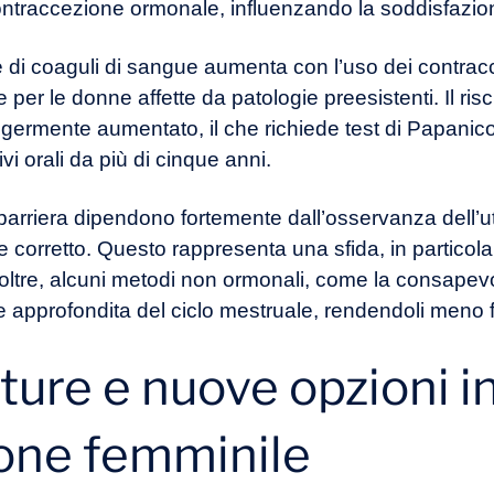
ontraccezione ormonale, influenzando la soddisfazione 
one di coaguli di sangue aumenta con l’uso dei contracce
er le donne affette da patologie preesistenti. Il risc
ermente aumentato, il che richiede test di Papanicol
i orali da più di cinque anni.
barriera dipendono fortemente dall’osservanza dell’uti
corretto. Questo rappresenta una sfida, in particolare
Inoltre, alcuni metodi non ormonali, come la consapevol
approfondita del ciclo mestruale, rendendoli meno fa
ure e nuove opzioni in
one femminile