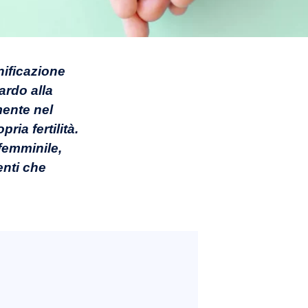
nificazione
ardo alla
mente nel
ia fertilità.
femminile,
enti che