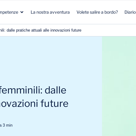
mpetenze
La nostra avventura
Volete salire a bordo?
Diario
i: dalle pratiche attuali alle innovazioni future
Salute
Marketing Strategico
Salute
Biotecnologie
Clienti e Pazienti
Ambiente e clima
Aeronautica Spaziale Difesa
R&S
Bellezza e nutrizione
emminili: dalle
Energia & Ambiente
Strategia Commerciale
Energia e Mobilità
nnovazioni future
ra
3
min