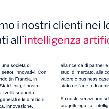
o i nostri clienti nei l
i all’
intelligenza artifi
 una società di
alla ricerca di partner e 
settori innovativi. Con
studi di mercato, alla c
ondo (in Francia, in
valore o business case, 
ati Uniti), il nostro
stato dell’arte o di anal
o livello supporta
E i nostri servizi non s
generali e le direzioni
progetti legati all’intell
ca, innovazione,