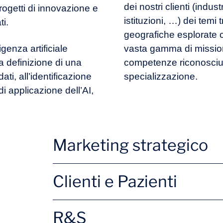
dei nostri clienti (indust
rogetti di innovazione e
istituzioni, …) dei temi t
ti.
geografiche esplorate c
ligenza artificiale
vasta gamma di mission
 definizione di una
competenze riconosciute
ati, all’identificazione
specializzazione.
i applicazione dell’AI,
Marketing strategico
Nuove offerte
Brand
Clienti e Pazienti
Analisi della concorrenza
Lancio
Attivazione clienti
Ricerc
R&S