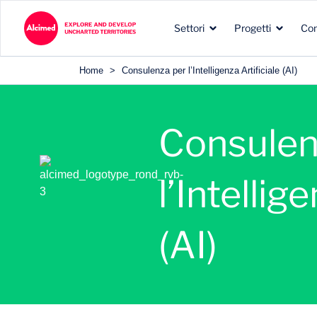
Settori
Progetti
Co
Home
>
Consulenza per l’Intelligenza Artificiale (AI)
Consulen
I tipi di incarichi che
Le aree di esplorazione in
La nostra esperienza nei
svolgiamo per i nostri
l’Intellig
cui operiamo
settori dei nostri clienti
clienti
(AI)