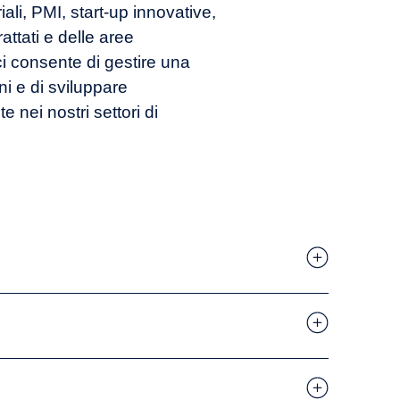
riali, PMI, start-up innovative,
rattati e delle aree
i consente di gestire una
i e di sviluppare
 nei nostri settori di
 Plan
 di prodotto
a di mercato