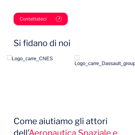
Settori
Contattateci
Si fidano di noi
Come aiutiamo gli attori
Progetti
dell’
Aeronautica Spaziale e