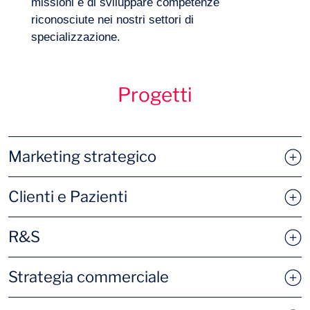
missioni e di sviluppare competenze
riconosciute nei nostri settori di
specializzazione.
Progetti
Volete salire a bordo?
Marketing strategico
Nuove offerte
Clienti e Pazienti
Analisi della concorrenza
Attivazione clienti
R&S
Nuovi servizi
Customer engagement
Ricerca di finanziamenti
Strategia commerciale
Brand Plan
Customer Journey
Analisi della regolamentazione
Market access