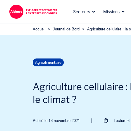
Secteurs
Missions
Accueil
>
Journal de Bord
>
Agriculture cellulaire : la 
Les terres d’exploration
Les types de missions que
Nos expertises reconnues
Agroalimentaire
dans lesquelles nous
nous menons pour nos
dans les domaines de nos
intervenons
clients
clients
Agriculture cellulaire :
le climat ?
Publié le 18 novembre 2021
Lecture
6