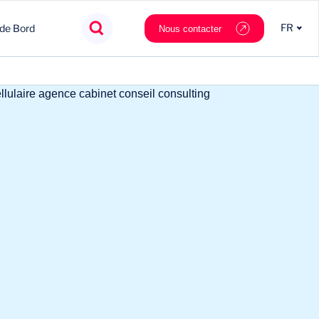
FR
 de Bord
Nous contacter
Agroalimentaire
Innovation
Souveraineté
Mobilité
Chimie & Matériaux
Nouveaux partenaires
Tech & data
Private Equity
Cosmétique & Luxe
Stratégie
Nautilus.ai
Politiques Publiques