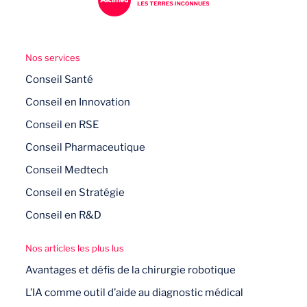
Atteindre les objectifs stratégiques
définis en amont,
tels que la clarté du
Nos services
positionnement face à la concurrence,
Conseil Santé
la cohérence de la proposition de
Conseil en Innovation
valeur ou l’alignement des équipes
internes.
Conseil en RSE
Conseil Pharmaceutique
Sécuriser l’exécution opérationnelle
Conseil Medtech
du lancement de l’offre,
avec des
messages, des outils et des processus
Conseil en Stratégie
adaptés, déployés au bon moment et
Conseil en R&D
auprès des bonnes cibles.
Nos articles les plus lus
Avantages et défis de la chirurgie robotique
L’IA comme outil d’aide au diagnostic médical