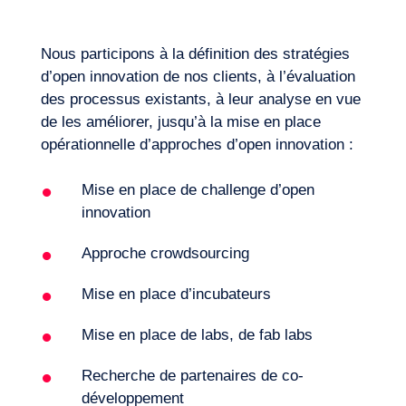
ou les personnes influentes au sein de
notre industrie ou dans des domaines
Nous participons à la définition des stratégies
connexes, dont l’implication pourrait
d’open innovation de nos clients, à l’évaluation
amplifier l’impact de nos efforts en matière
des processus existants, à leur analyse en vue
d’innovation ouverte ?
de les améliorer, jusqu’à la mise en place
opérationnelle d’approches d’open innovation :
Comment générer des idées externes qui
pourraient s’aligner sur les impératifs
Mise en place de challenge d’open
stratégiques actuels de l’entreprise ?
innovation
Comment les entreprises répartissent-
Quels sont les défis ou les obstacles
elles les ressources entre les activités
potentiels à la mise en œuvre de cette
Approche crowdsourcing
traditionnelles de R&D et les initiatives
idée au sein de l’entreprise ?
FR
Nous contacter
d’innovation ouverte ? Quels sont les
Mise en place d’incubateurs
critères à utiliser pour hiérarchiser les
investissements dans chaque domaine ?
Mise en place de labs, de fab labs
Quels mécanismes ou cadres les
entreprises ont-elles mis en place pour
Recherche de partenaires de co-
assurer une allocation efficace des
développement