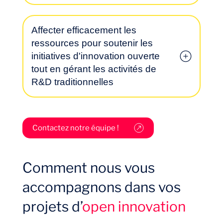
Affecter efficacement les
Envie d’embarquer ?
ressources pour soutenir les
initiatives d'innovation ouverte
tout en gérant les activités de
R&D traditionnelles
Contactez notre équipe !
Quelles sont les parties prenantes qu’il est
pertinent de cibler ? Comment les identifier
Comment nous vous
? Quels sont les industries ou les secteurs
qui disposent d’une expertise ou de
accompagnons dans vos
ressources complémentaires susceptibles
Journal de Bord
projets d’
open innovation
de renforcer nos efforts d’innovation ? Qui
sont les leaders d’opinion, les innovateurs