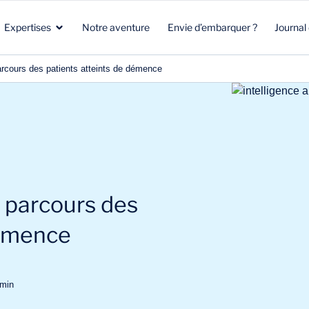
Expertises
Notre aventure
Envie d’embarquer ?
Journal
parcours des patients atteints de démence
Santé
Marketing stratégique
Santé
Biotech
Clients & Patients
Environnement & Climat
Aéronautique Spatial Défense
R&D
Beauté & Nutrition
e parcours des
Énergie & Environnement
Stratégie commerciale
Energie & mobilité
démence
min