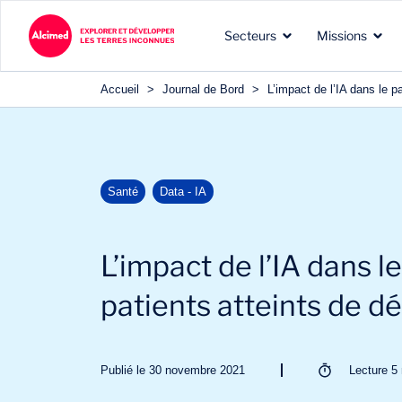
Secteurs
Missions
Accueil
>
Journal de Bord
>
L’impact de l’IA dans le 
Les terres d’exploration
Les types de missions que
Nos expertises reconnues
Santé
Data - IA
dans lesquelles nous
nous menons pour nos
dans les domaines de nos
intervenons
clients
clients
L’impact de l’IA dans l
patients atteints de 
Publié le 30 novembre 2021
Lecture
5