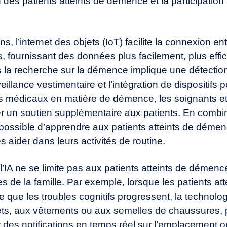
n des patients atteints de démence et la participation
, l’internet des objets (IoT) facilite la connexion e
s, fournissant des données plus facilement, plus effi
la recherche sur la démence implique une détectio
illance vestimentaire et l’intégration de dispositifs 
oins médicaux en matière de démence, les soignants e
er un soutien supplémentaire aux patients. En combinan
possible d’apprendre aux patients atteints de démenc
es aider dans leurs activités de routine.
de l’IA ne se limite pas aux patients atteints de déme
 de la famille. Par exemple, lorsque les patients a
ue les troubles cognitifs progressent, la technologi
ts, aux vêtements ou aux semelles de chaussures, pe
 des notifications en temps réel sur l’emplacement ou 