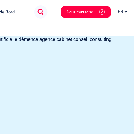
FR
 de Bord
Nous contacter
Agroalimentaire
Innovation
Souveraineté
Mobilité
Chimie & Matériaux
Nouveaux partenaires
Tech & data
Private Equity
Cosmétique & Luxe
Stratégie
Nautilus.ai
Politiques Publiques