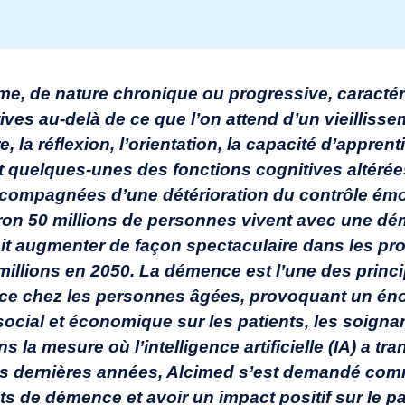
e, de nature chronique ou progressive, caractér
ives au-delà de ce que l’on attend d’un vieilliss
la réflexion, l’orientation, la capacité d’apprent
t quelques-unes des fonctions cognitives altérée
ompagnées d’une détérioration du contrôle émo
ron 50 millions de personnes vivent avec une d
it augmenter de façon spectaculaire dans les pr
millions en 2050. La démence est l’une des princ
ance chez les personnes âgées, provoquant un én
cial et économique sur les patients, les soignant
s la mesure où l’intelligence artificielle (IA) a tr
s dernières années, Alcimed s’est demandé comm
ints de démence et avoir un impact positif sur le 