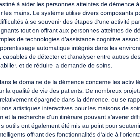
destiné à aider les personnes atteintes de démence 
 les mains. Le système utilise divers composants po
fficultés à se souvenir des étapes d’une activité parti
ignants tout en offrant aux personnes atteintes de
mples de technologies d’assistance cognitive assoc
 à l’apprentissage automatique intégrés dans les envir
», capables de détecter et d’analyser entre autres d
habiller, et de réduire la demande de soins.
ans le domaine de la démence concerne les activités 
r la qualité de vie des patients. De nombreux projet
 relativement épargnée dans la démence, ou se rapp
tions artistiques interactives pour les maisons de so
on et la recherche d’un itinéraire pouvant s’avérer diff
 outils ont également été mis au point pour soutenir l
ligents offrant des fonctionnalités d’aide à l’orientat