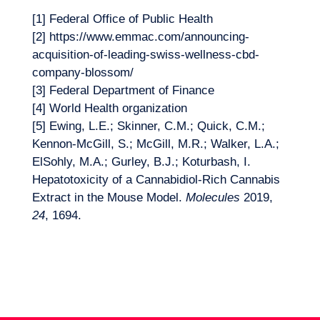
[1] Federal Office of Public Health
[2] https://www.emmac.com/announcing-
acquisition-of-leading-swiss-wellness-cbd-
company-blossom/
[3] Federal Department of Finance
[4] World Health organization
[5] Ewing, L.E.; Skinner, C.M.; Quick, C.M.;
Kennon-McGill, S.; McGill, M.R.; Walker, L.A.;
ElSohly, M.A.; Gurley, B.J.; Koturbash, I.
Hepatotoxicity of a Cannabidiol-Rich Cannabis
Extract in the Mouse Model.
Molecules
2019,
24
, 1694.