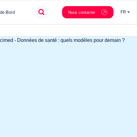
FR
 de Bord
Nous contacter
Agroalimentaire
Innovation
Souveraineté
Mobilité
Chimie & Matériaux
Nouveaux partenaires
Tech & data
Private Equity
Cosmétique & Luxe
Stratégie
Nautilus.ai
Politiques Publiques