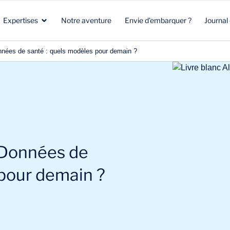
Expertises
Notre aventure
Envie d’embarquer ?
Journal
nnées de santé : quels modèles pour demain ?
Santé
Marketing stratégique
Santé
Biotech
Clients & Patients
Environnement & Climat
Aéronautique Spatial Défense
R&D
Beauté & Nutrition
 Données de
Énergie & Environnement
Stratégie commerciale
Energie & mobilité
 pour demain ?