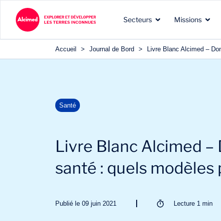
Secteurs
Missions
Accueil
>
Journal de Bord
>
Livre Blanc Alcimed – Do
Les terres d’exploration
Les types de missions que
Nos expertises reconnues
Santé
dans lesquelles nous
nous menons pour nos
dans les domaines de nos
intervenons
clients
clients
Livre Blanc Alcimed –
santé : quels modèles
Publié le 09 juin 2021
Lecture
1
min