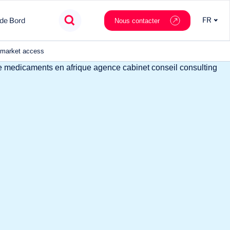
FR
 de Bord
Nous contacter
e market access
Agroalimentaire
Innovation
Souveraineté
Mobilité
Chimie & Matériaux
Nouveaux partenaires
Tech & data
Private Equity
Cosmétique & Luxe
Stratégie
Nautilus.ai
Politiques Publiques