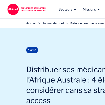
Secteurs
Missions
Accueil
>
Journal de Bord
>
Distribuer ses médicament
Les terres d’exploration
Les types de missions que
Nos expertises reconnues
Santé
dans lesquelles nous
nous menons pour nos
dans les domaines de nos
intervenons
clients
clients
Distribuer ses médica
l’Afrique Australe : 4 
considérer dans sa st
access