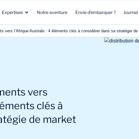
Expertises
Notre aventure
Envie d’embarquer ?
Journal
s vers l’Afrique Australe : 4 éléments clés à considérer dans sa stratégie d
Santé
Marketing stratégique
Santé
Biotech
Clients & Patients
Environnement & Climat
Aéronautique Spatial Défense
R&D
Beauté & Nutrition
ments vers
Énergie & Environnement
Stratégie commerciale
Energie & mobilité
éléments clés à
ratégie de market