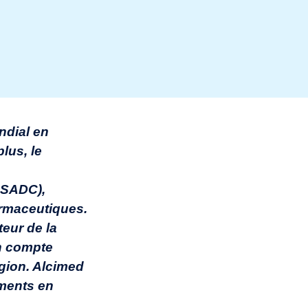
ndial en
lus, le
 SADC),
armaceutiques.
teur de la
en compte
égion. Alcimed
aments en