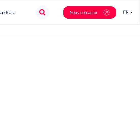
FR
 de Bord
Nous contacter
Agroalimentaire
Innovation
Souveraineté
Mobilité
Chimie & Matériaux
Nouveaux partenaires
Tech & data
Private Equity
Cosmétique & Luxe
Stratégie
Nautilus.ai
Politiques Publiques