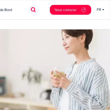
FR
 de Bord
Nous contacter
Agroalimentaire
Innovation
Souveraineté
Mobilité
Chimie & Matériaux
Nouveaux partenaires
Tech & data
Private Equity
Cosmétique & Luxe
Stratégie
Nautilus.ai
Politiques Publiques