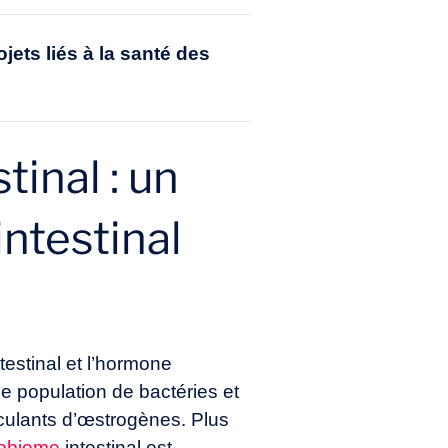
ets liés à la
santé des
inal : un
ntestinal
testinal et l’hormone
e population de bactéries et
culants d’œstrogènes. Plus
robiome
intestinal est