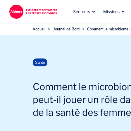
Secteurs
Missions
Accueil
>
Journal de Bord
>
Comment le microbiome int
Les terres d’exploration
Les types de missions que
Nos expertises reconnues
Santé
dans lesquelles nous
nous menons pour nos
dans les domaines de nos
intervenons
clients
clients
Comment le microbiom
peut-il jouer un rôle d
de la santé des femme