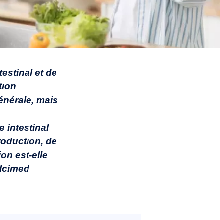
estinal et de
tion
énérale, mais
 intestinal
roduction, de
on est-elle
Alcimed
.