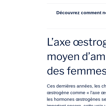
Découvrez comment not
L’axe œstro
moyen d’amé
des femme
Ces dernières années, les che
œstrogène comme « l’axe œstr
les hormones œstrogènes semb
important encore, cette voie 