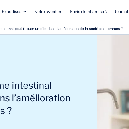
Expertises
Notre aventure
Envie d’embarquer ?
Journal
estinal peut-il jouer un rôle dans l’amélioration de la santé des femmes ?
Santé
Marketing stratégique
Santé
Biotech
Clients & Patients
Environnement & Climat
Aéronautique Spatial Défense
R&D
Beauté & Nutrition
e intestinal
Énergie & Environnement
Stratégie commerciale
Energie & mobilité
ans l’amélioration
s ?