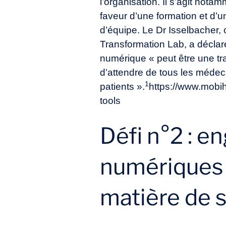
l’organisation. Il s’agit no
faveur d’une formation et d’u
d’équipe. Le Dr Isselbacher,
Transformation Lab, a déclar
numérique « peut être une trans
d’attendre de tous les médec
1
patients ».
https://www.mobih
tools
Défi n°2 : e
numériques 
matière de 