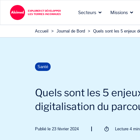
Secteurs
Missions
Accueil
>
Journal de Bord
>
Quels sont les 5 enjeux de
Les terres d’exploration
Les types de missions que
Nos expertises reconnues
Santé
dans lesquelles nous
nous menons pour nos
dans les domaines de nos
intervenons
clients
clients
Quels sont les 5 enjeux
digitalisation du parco
Publié le 23 février 2024
Lecture
4
min