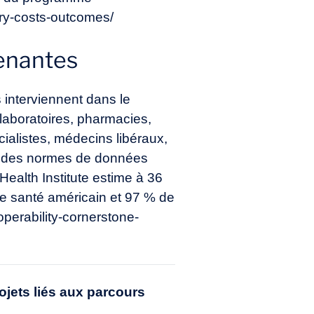
ery-costs-outcomes/
renantes
 interviennent dans le
 laboratoires, pharmacies,
ialistes, médecins libéraux,
oir des normes de données
 Health Institute estime à 36
de santé américain et 97 % de
operability-cornerstone-
jets liés
aux
parcours