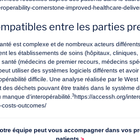
teroperability-cornerstone-improved-healthcare-deliv
patibles entre les parties p
nté est complexe et de nombreux acteurs différents
nt les établissements de soins (hôpitaux, cliniques,
la santé (médecins de premier recours, médecins spéc
eut utiliser des systèmes logiciels différents et av
ropérabilité difficile. Une analyse réalisée par le West
ant des déchets pouvant être traités dans le système 
3
 manque d’interopérabilité.
https://accessh.org/inter
y-costs-outcomes/
tre équipe peut vous accompagner dans vos pro
patients
>