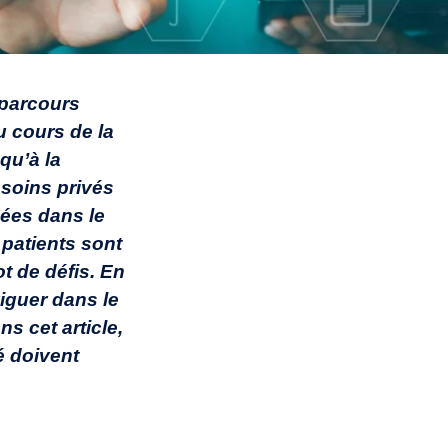
 parcours
u cours de la
qu’à la
 soins privés
nées dans le
 patients sont
t de défis. En
iguer dans le
s cet article,
é doivent