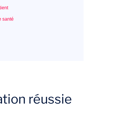
ient
e santé
tion réussie