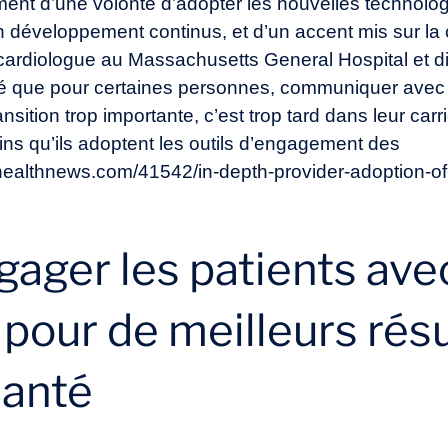
tamment d’une volonté d’adopter les nouvelles techno
n développement continus, et d’un accent mis sur la co
 cardiologue au Massachusetts General Hospital et d
é que pour certaines personnes, communiquer avec l
ition trop importante, c’est trop tard dans leur carriè
ins qu’ils adoptent les outils d’engagement des
ealthnews.com/41542/in-depth-provider-adoption-of-
ngager les patients ave
pour de meilleurs résu
santé