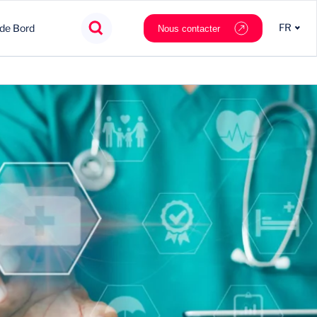
FR
 de Bord
Nous contacter
Agroalimentaire
Innovation
Souveraineté
Mobilité
Chimie & Matériaux
Nouveaux partenaires
Tech & data
Private Equity
Cosmétique & Luxe
Stratégie
Nautilus.ai
Politiques Publiques