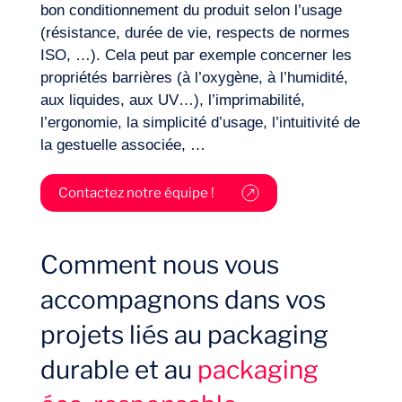
bon conditionnement du produit selon l’usage
maintenir un niveau de performance de
Comment réduire la masse des
Comment assurer la stabilité du produit
(résistance, durée de vie, respects de normes
l’emballage suffisant malgré cette
packaging tout en maintenant un niveau de
dans le cadre de recharge ou de
ISO, …). Cela peut par exemple concerner les
substitution ? Quels partenaires pour le
performance équivalent ? Quelles
reconditionnement ? Quels équipements et
propriétés barrières (à l’oxygène, à l’humidité,
sourcing et l’intégration de ces matériaux
innovations structurelles dans le design
procédés de recharge mettre en place pour
aux liquides, aux UV…), l’imprimabilité,
dans les emballages ?
d’un packaging durable intégrer ? Avec
un packaging durable ?
l’ergonomie, la simplicité d’usage, l’intuitivité de
quel partenaire optimiser le design du
Journal de Bord
la gestuelle associée, …
packaging ?
Contactez notre équipe !
Comment nous vous
accompagnons dans vos
projets liés au packaging
durable et au
packaging