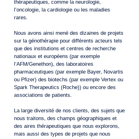
thérapeutiques, comme la neurologie,
l’oncologie, la cardiologie ou les maladies
Quelle approche de portefeuille adopter
rares.
pour le développement de ses
génothérapies ? Quels sont les risques et
FR
Nous contacter
Nous avons ainsi mené des dizaines de projets
opportunités pour la thérapie génique dans
sur la génothérapie pour différents acteurs tels
chaque aire thérapeutique ?
que des institutions et centres de recherche
nationaux et européens (par exemple
l’AFM/Genethon), des laboratoires
pharmaceutiques (par exemple Bayer, Novartis
ou Pfizer) des biotechs (par exemple Vertex ou
Spark Therapeutics (Roche)) ou encore des
associations de patients.
La large diversité de nos clients, des sujets que
nous traitons, des champs géographiques et
des aires thérapeutiques que nous explorons,
mais aussi des types de projets que nous