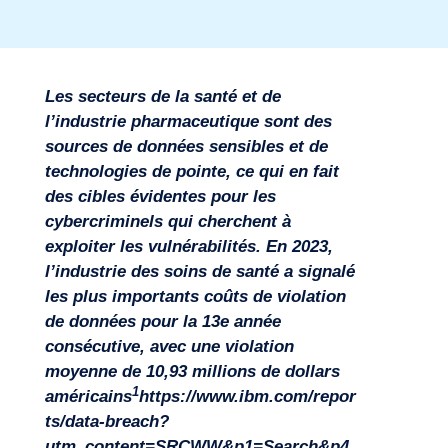
Les secteurs de la santé et de
l’industrie pharmaceutique sont des
sources de données sensibles et de
technologies de pointe, ce qui en fait
des cibles évidentes pour les
cybercriminels qui cherchent à
Secteurs
exploiter les vulnérabilités. En 2023,
l’industrie des soins de santé a signalé
les plus importants coûts de violation
de données pour la 13e année
consécutive, avec une violation
moyenne de 10,93 millions de dollars
1
américains
https://www.ibm.com/repor
ts/data-breach?
utm_content=SRCWW&p1=Search&p4