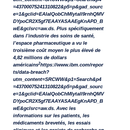
=43700075241310822&p5=p&gad_sourc
e=1&gclid=EAIaIQobChMIytall9rnhQMV
DYpoCR2X5gf7EAAYASAAEgKnAPD_B
wE&gclsrc=aw.ds
. Plus spécifiquement
dans l’industrie des soins de santé,
l’espace pharmaceutique a vu le
troisième coût moyen le plus élevé de
4,82 millions de dollars
2
américains
https://www.ibm.com/repor
ts/data-breach?
utm_content=SRCWW&p1=Search&p4
=43700075241310822&p5=p&gad_sourc
Missions
e=1&gclid=EAIaIQobChMIytall9rnhQMV
DYpoCR2X5gf7EAAYASAAEgKnAPD_B
wE&gclsrc=aw.ds
. Avec les
informations sur les patients, les
médicaments brevetés, les essais