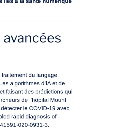
liés à la
santé numérique
s avancées
u traitement du langage
Les algorithmes d’IA et de
t faisant des prédictions qui
rcheurs de l’hôpital Mount
r détecter le COVID-19 avec
abled rapid diagnosis of
/s41591-020-0931-3
.