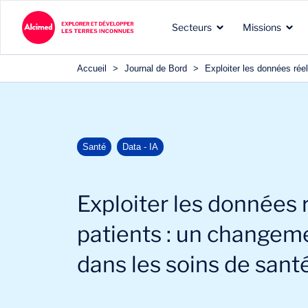
Secteurs
Missions
Accueil
>
Journal de Bord
>
Exploiter les données rée
Les terres d’exploration
Les types de missions que
Nos expertises reconnues
Santé
Data - IA
dans lesquelles nous
nous menons pour nos
dans les domaines de nos
intervenons
clients
clients
Exploiter les données 
patients : un changem
dans les soins de sant