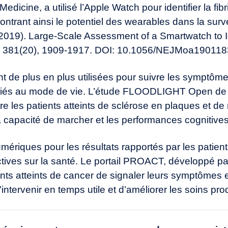
icine, a utilisé l’Apple Watch pour identifier la fibri
ntrant ainsi le potentiel des wearables dans la surve
 (2019). Large-Scale Assessment of a Smartwatch to Ide
e, 381(20), 1909-1917. DOI: 10.1056/NEJMoa190118
nt de plus en plus utilisées pour suivre les symptôm
 liés au mode de vie. L’étude FLOODLIGHT Open de R
e les patients atteints de sclérose en plaques et de 
 capacité de marcher et les performances cognitives
ériques pour les résultats rapportés par les patient
ctives sur la santé. Le portail PROACT, développé pa
nts atteints de cancer de signaler leurs symptômes e
intervenir en temps utile et d’améliorer les soins pr