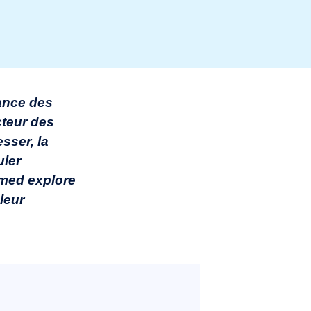
sance des
cteur des
sser, la
uler
cimed explore
leur