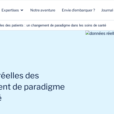
Expertises
Notre aventure
Envie d’embarquer ?
Journal
lles des patients : un changement de paradigme dans les soins de santé
Santé
Marketing stratégique
Santé
Biotech
Clients & Patients
Environnement & Climat
Aéronautique Spatial Défense
R&D
Beauté & Nutrition
réelles des
Énergie & Environnement
Stratégie commerciale
Energie & mobilité
ent de paradigme
é