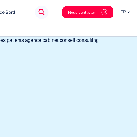
FR
 de Bord
Nous contacter
Agroalimentaire
Innovation
Souveraineté
Mobilité
Chimie & Matériaux
Nouveaux partenaires
Tech & data
Private Equity
Cosmétique & Luxe
Stratégie
Nautilus.ai
Politiques Publiques