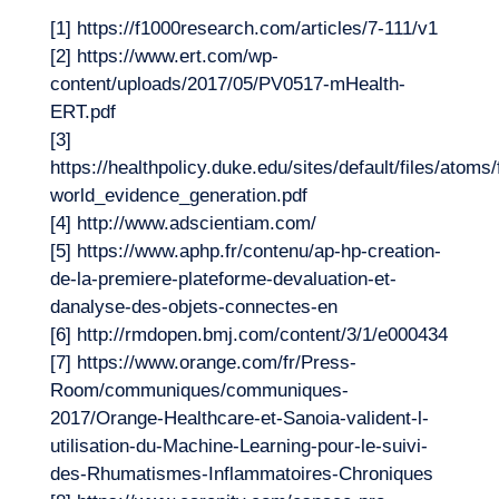
[1]
https://f1000research.com/articles/7-111/v1
[2]
https://www.ert.com/wp-
content/uploads/2017/05/PV0517-mHealth-
ERT.pdf
[3]
https://healthpolicy.duke.edu/sites/default/files/atoms
world_evidence_generation.pdf
[4]
http://www.adscientiam.com/
[5]
https://www.aphp.fr/contenu/ap-hp-creation-
de-la-premiere-plateforme-devaluation-et-
danalyse-des-objets-connectes-en
[6]
http://rmdopen.bmj.com/content/3/1/e000434
[7]
https://www.orange.com/fr/Press-
Room/communiques/communiques-
2017/Orange-Healthcare-et-Sanoia-valident-l-
utilisation-du-Machine-Learning-pour-le-suivi-
des-Rhumatismes-Inflammatoires-Chroniques