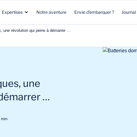
Expertises
Notre aventure
Envie d’embarquer ?
Journal
, une révolution qui peine à démarrer …
Santé
Marketing stratégique
Santé
Biotech
Clients & Patients
Environnement & Climat
Aéronautique Spatial Défense
R&D
Beauté & Nutrition
ques, une
Énergie & Environnement
Stratégie commerciale
Energie & mobilité
 démarrer …
min