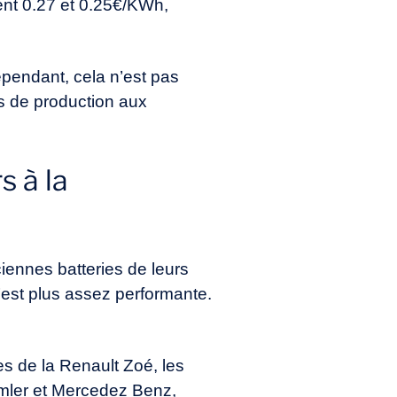
ement 0.27 et 0.25€/KWh,
pendant, cela n’est pas
lus de production aux
s à la
ennes batteries de leurs
n’est plus assez performante.
s de la Renault Zoé, les
aimler et Mercedez Benz,