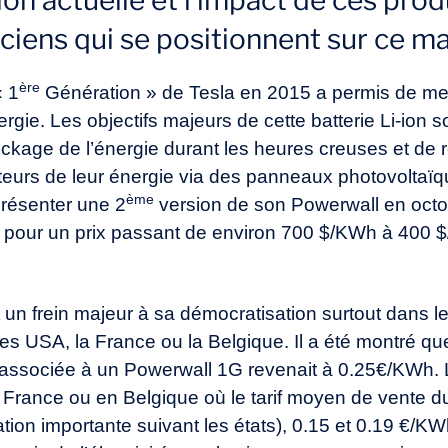
tion actuelle et l’impact de ces prod
ciens qui se positionnent sur ce m
ère
« 1
Génération » de Tesla en 2015 a permis de met
gie. Les objectifs majeurs de cette batterie Li-ion 
tockage de l’énergie durant les heures creuses et de
urs de leur énergie via des panneaux photovoltaïqu
ème
présenter une 2
version de son Powerwall en octo
pour un prix passant de environ 700 $/KWh à 400 
 un frein majeur à sa démocratisation surtout dans le
 les USA, la France ou la Belgique. Il a été montré que
ssociée à un Powerwall 1G revenait à 0.25€/KWh. L’u
 France ou en Belgique où le tarif moyen de vente du
ation importante suivant les états), 0.15 et 0.19 €