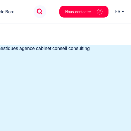
FR
 de Bord
Nous contacter
Agroalimentaire
Innovation
Souveraineté
Mobilité
Chimie & Matériaux
Nouveaux partenaires
Tech & data
Private Equity
Cosmétique & Luxe
Stratégie
Nautilus.ai
Politiques Publiques