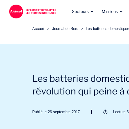
Secteurs
Missions
Accueil
>
Journal de Bord
>
Les batteries domestiques
Les terres d’exploration
Les types de missions que
Nos expertises reconnues
dans lesquelles nous
nous menons pour nos
dans les domaines de nos
Les batteries domesti
intervenons
clients
clients
révolution qui peine à
Publié le 26 septembre 2017
Lecture
3