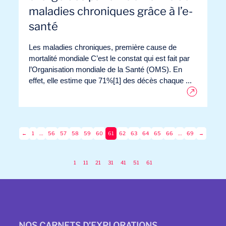
maladies chroniques grâce à l’e-
santé
Les maladies chroniques, première cause de
mortalité mondiale C’est le constat qui est fait par
l’Organisation mondiale de la Santé (OMS). En
effet, elle estime que 71%[1] des décès chaque ...
←
1
…
56
57
58
59
60
61
62
63
64
65
66
…
69
→
1
11
21
31
41
51
61
NOS CARNETS D’EXPLORATIONS