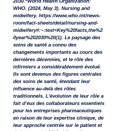
2030.
World Health Organization:
WHO. (2024, May 3). Nursing and
midwifery. https://www.who.int/news-
room/fact-sheets/detail/nursing-and-
midwifery#:~:text=Key%20facts,the%2
0year%202030%20(1).
Le paysage des
soins de santé a connu des
changements importants au cours des
dernières décennies, et le rôle des
infirmiers a considérablement évolué.
Ils sont devenus des figures centrales
des soins de santé, étendant leur
influence au-delà des rôles
traditionnels. L’évolution de leur rôle a
fait d’eux des collaborateurs essentiels
Missions
pour les entreprises pharmaceutiques
en raison de leur expertise clinique, de
leur approche centrée sur le patient et