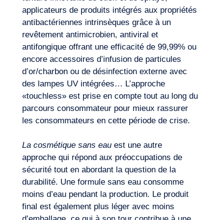
applicateurs de produits intégrés aux propriétés
antibactériennes intrinsèques grâce à un
revêtement antimicrobien, antiviral et
antifongique offrant une efficacité de 99,99% ou
FR
Nous contacter
encore accessoires d’infusion de particules
d’or/charbon ou de désinfection externe avec
des lampes UV intégrées… L’approche
«touchless» est prise en compte tout au long du
parcours consommateur pour mieux rassurer
les consommateurs en cette période de crise.
La cosmétique sans eau
est une autre
approche qui répond aux préoccupations de
sécurité tout en abordant la question de la
durabilité. Une formule sans eau consomme
moins d’eau pendant la production. Le produit
final est également plus léger avec moins
d’emballage, ce qui à son tour contribue à une