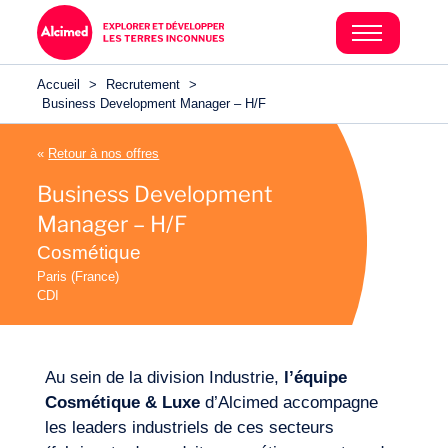
Accueil
>
Recrutement
>
Business Development Manager – H/F
«
Retour à nos offres
Business Development
Manager – H/F
Cosmétique
Paris (France)
CDI
Au sein de la division Industrie,
l
’équipe
Cosmétique & Luxe
d’Alcimed accompagne
les leaders industriels de ces secteurs
Secteurs