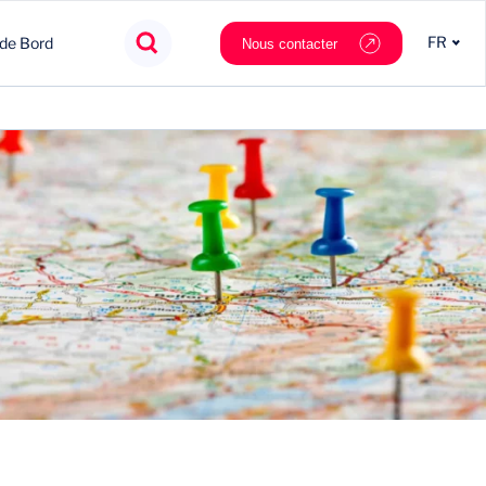
FR
 de Bord
Nous contacter
Agroalimentaire
Innovation
Souveraineté
Mobilité
Chimie & Matériaux
Nouveaux partenaires
Tech & data
Private Equity
Cosmétique & Luxe
Stratégie
Nautilus.ai
Politiques Publiques