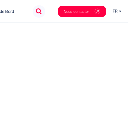
FR
 de Bord
Nous contacter
Agroalimentaire
Innovation
Souveraineté
Mobilité
Chimie & Matériaux
Nouveaux partenaires
Tech & data
Private Equity
Cosmétique & Luxe
Stratégie
Nautilus.ai
Politiques Publiques