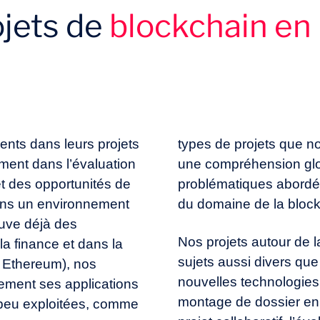
ojets de
blockchain en
s législateurs vis-à-vis de la blockchain ? Quelles sont les
tions peut-on raisonnablement initier dès aujourd’hui ?
ctions entre les acteurs du système ? Quelle technologie préf
r des normes permettant la meilleure efficacité opérationn
nts dans leurs projets
types de projets que n
mment dans l’évaluation
une compréhension glo
 et des opportunités de
problématiques abord
ans un environnement
du domaine de la block
ouve déjà des
Nos projets autour de 
la finance et dans la
sujets aussi divers que
, Ethereum), nos
nouvelles technologies 
rement ses applications
montage de dossier en
peu exploitées, comme