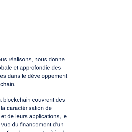
 différences entre
érer et pourquoi ?
elle ?
ous réalisons, nous donne
bale et approfondie des
ées dans le développement
chain.
la blockchain couvrent des
 la caractérisation de
et de leurs applications, le
 vue du financement d’un