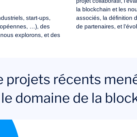
projet collaboratif, l’é
la blockchain et les n
dustriels, start-ups,
associés, la définition
uropéennes, …), des
de partenaires, et l’évo
ous explorons, et des
 projets récents men
 le domaine de la bloc