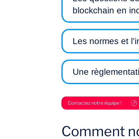
blockchain en ind
Les normes et l’i
Une règlementati
Quelle technologie blockchai
Contactez notre équipe !
minimiser les risques de fail
Comment no