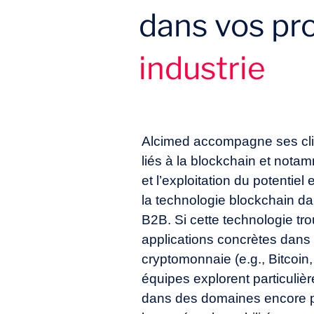
dans vos pr
Que pouvons-nous attendre de
pays et régions ? Quelles ac
Comment faciliter les intera
industrie
Comment sélectionner ou crée
Alcimed accompagne ses clie
liés à la blockchain et nota
et l’exploitation du potentiel
la technologie blockchain d
B2B. Si cette technologie tr
applications concrètes dans 
cryptomonnaie (e.g., Bitcoin
équipes explorent particuliè
dans des domaines encore 