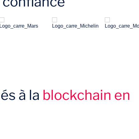
t confiance
iés à la
blockchain en