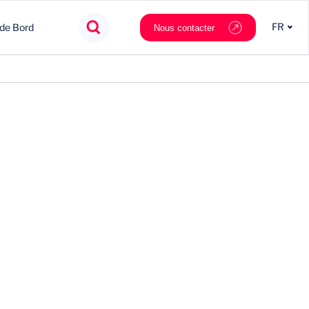
FR
 de Bord
Nous contacter
Agroalimentaire
Innovation
Souveraineté
Mobilité
Chimie & Matériaux
Nouveaux partenaires
Tech & data
Private Equity
Cosmétique & Luxe
Stratégie
Nautilus.ai
Politiques Publiques