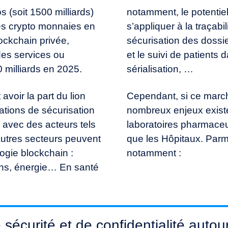
s (soit 1500 milliards)
notamment, le potentiel
es crypto monnaies en
s’appliquer à la traçab
ockchain privée,
sécurisation des dossie
des services ou
et le suivi de patients 
0 milliards en 2025.
sérialisation, …
 avoir la part du lion
Cependant, si ce marc
tions de sécurisation
nombreux enjeux existen
, avec des acteurs tels
laboratoires pharmaceut
utres secteurs peuvent
que les Hôpitaux. Parm
ologie blockchain :
notamment :
ions, énergie… En santé
sécurité et de confidentialité autou