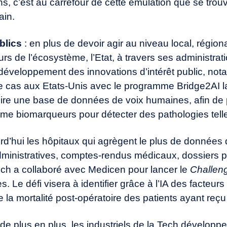
, c’est au carrefour de cette émulation que se trouv
ain.
blics
: en plus de devoir agir au niveau local, région
urs de l’écosystème, l’Etat, à travers ses administratio
développement des innovations d’intérêt public, not
 le cas aux Etats-Unis avec le programme Bridge2AI la
ire une base de données de voix humaines, afin de 
me biomarqueurs pour détecter des pathologies tell
urd’hui les hôpitaux qui agrègent le plus de données
dministratives, comptes-rendus médicaux, dossiers p
Foch a collaboré avec Medicen pour lancer le
Challeng
. Le défi visera à identifier grâce à l’IA des facteurs
e la mortalité post-opératoire des patients ayant reç
 de plus en plus, les industriels de la Tech développ