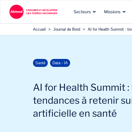
Secteurs
Missions
Accueil
>
Journal de Bord
>
AI for Health Summit : troi
Les terres d’exploration
Les types de missions que
Nos expertises reconnues
Santé
Data - IA
dans lesquelles nous
nous menons pour nos
dans les domaines de nos
intervenons
clients
clients
AI for Health Summit :
tendances à retenir sur
artificielle en santé