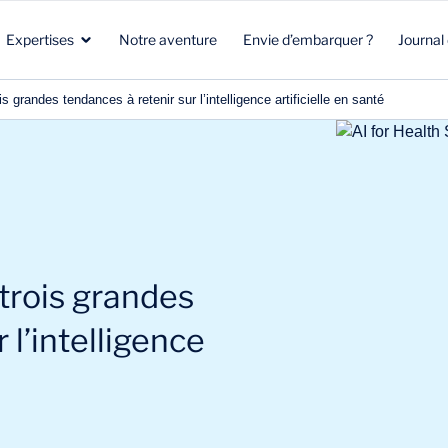
Expertises
Notre aventure
Envie d’embarquer ?
Journal
s grandes tendances à retenir sur l’intelligence artificielle en santé
Santé
Marketing stratégique
Santé
Biotech
Clients & Patients
Environnement & Climat
Aéronautique Spatial Défense
R&D
Beauté & Nutrition
 trois grandes
Énergie & Environnement
Stratégie commerciale
Energie & mobilité
 l’intelligence