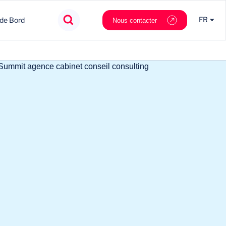
FR
 de Bord
Nous contacter
Agroalimentaire
Innovation
Souveraineté
Mobilité
Chimie & Matériaux
Nouveaux partenaires
Tech & data
Private Equity
Cosmétique & Luxe
Stratégie
Nautilus.ai
Politiques Publiques