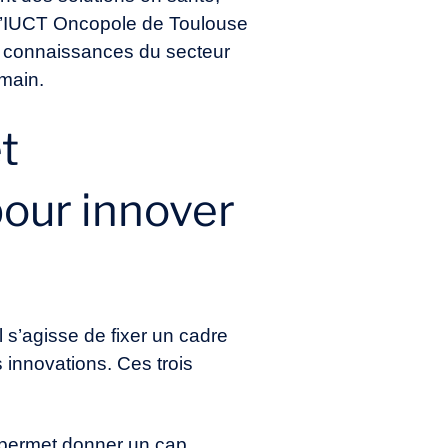
 l’IUCT Oncopole de Toulouse
es connaissances du secteur
emain.
t
our innover
 s’agisse de fixer un cadre
 innovations. Ces trois
s, permet donner un cap