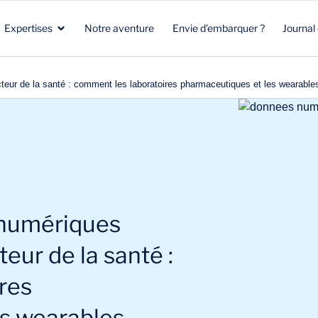
Expertises
Notre aventure
Envie d’embarquer ?
Journal
teur de la santé : comment les laboratoires pharmaceutiques et les wearables
Santé
Marketing stratégique
Santé
Biotech
Clients & Patients
Environnement & Climat
Aéronautique Spatial Défense
R&D
Beauté & Nutrition
Énergie & Environnement
Stratégie commerciale
Energie & mobilité
 numériques
teur de la santé :
res
s wearables