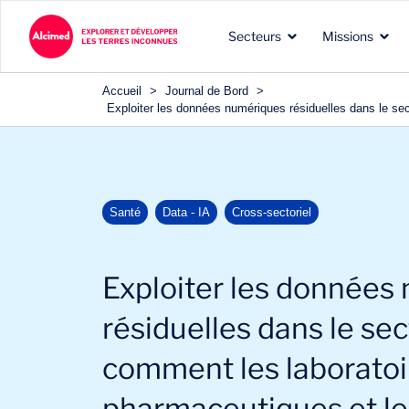
Secteurs
Missions
Accueil
>
Journal de Bord
>
Exploiter les données numériques résiduelles dans le sec
Les terres d’exploration
Les types de missions que
Nos expertises reconnues
Santé
Data - IA
Cross-sectoriel
dans lesquelles nous
nous menons pour nos
dans les domaines de nos
intervenons
clients
clients
Exploiter les données
résiduelles dans le sec
comment les laboratoi
pharmaceutiques et le