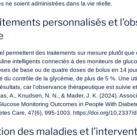
 ne soient administrées dans la vie réelle.
aitements personnalisés et l’o
e
el permettent des traitements sur mesure plutôt que
uline intelligents connectés à des moniteurs de gluc
oses de base ou de quatre doses de bolus en 14 jour
clé du contrôle de la glycémie, de plus de 5 %. Une ut
résultats, car l’observance thérapeutique est suivie e
Kaas, A., Knudsen, N. N., & Mader, J. K. (2024). Ass
lucose Monitoring Outcomes in People With Diabete
betes Care, 47(6), 995‑1003. https://doi.org/10.2337
tion des maladies et l’interven