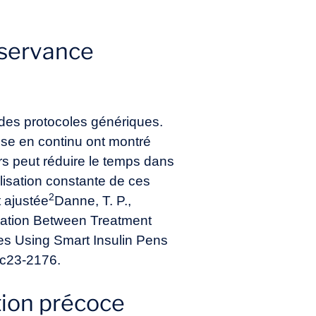
bservance
 des protocoles génériques.
ose en continu ont montré
s peut réduire le temps dans
ilisation constante de ces
2
t ajustée
Danne, T. P.,
ociation Between Treatment
s Using Smart Insulin Pens
/dc23-2176
.
tion précoce