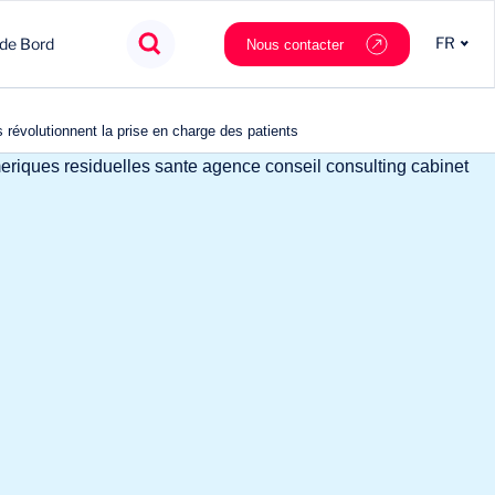
FR
 de Bord
Nous contacter
 révolutionnent la prise en charge des patients
Agroalimentaire
Innovation
Souveraineté
Mobilité
Chimie & Matériaux
Nouveaux partenaires
Tech & data
Private Equity
Cosmétique & Luxe
Stratégie
Nautilus.ai
Politiques Publiques