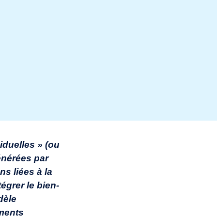
iduelles » (ou
énérées par
ns liées à la
égrer le bien-
dèle
ements