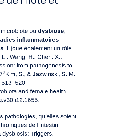
é de l’hôte et
u microbiote ou
dysbiose
,
adies inflammatoires
es
. Il joue également un rôle
, L., Wang, H., Chen, X.,
ession: from pathogenesis to
2
27
Kim, S., & Jazwinski, S. M.
, 513–520.
robiota and female health.
jg.v30.i12.1655
.
s pathologies, qu’elles soient
roniques de l’intestin,
a dysbiosis: Triggers,