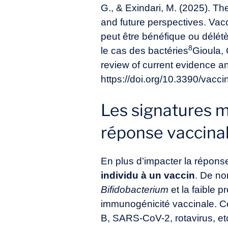
G., & Exindari, M. (2025). T
and future perspectives. Vac
peut être bénéfique ou délétè
8
le cas des bactéries
Gioula,
review of current evidence an
https://doi.org/10.3390/vac
Les signatures m
réponse vaccina
En plus d’impacter la réponse
individu à un vaccin
. De no
Bifidobacterium
et la faible 
immunogénicité vaccinale. Ce
B, SARS-CoV-2, rotavirus, et