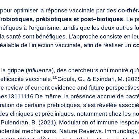
 pour optimiser la réponse vaccinale par des
co
-thé
robiotiques,
prébiotiques et post
–
biotiques
. Le 
éfiques à l’organisme, tandis que les deux autres f
 la santé sont bénéfiques. L’approche consiste en leu
éalable de l’injection vaccinale, afin de réaliser un
c
la grippe (
influenza
), des chercheurs ont montré qu
10
’efficacité vaccinale.
Gioula, G., & Exindari, M. (2
 review of current evidence and future perspectives
cines13111116
De même, la présence accrue de bact
ration de certains prébiotiques, s’est révélée assoc
des cliniques et précliniques, notamment chez les n
& Pulendran, B. (2021). Modulation of immune respon
 potential mechanisms. Nature Reviews. Immunology,
12