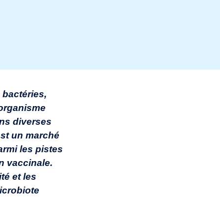
bactéries,
’organisme
ans diverses
 est un marché
rmi les pistes
n vaccinale.
té et les
icrobiote