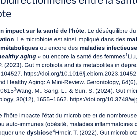
bidirectionnelles entre la sant
ote
un impact sur la santé de l’hôte
. Le déséquilibre d
ation
. Le microbiote est ainsi impliqué dans des
mal
 métaboliques
ou encore des
maladies infectieus
1
healthy
aging
» ou encore
la
santé des f
emmes
Liu
P. (2023). Gut microbiota and its metabolites in depr
 104527. https://doi.org/10.1016/j.ebiom.2023.1045
nd Healthy Aging: A Mini-Review. Gerontology, 64(6)
3
490615
Wang, M., Sang, L., & Sun, S. (2024). Gut mic
ology, 30(12), 1655–1662. https://doi.org/10.3748/w
de l’hôte impacte l’état du microbiote et de nombreuse
ou auto-immunes (obésité, maladies inflammatoires ch
4
voquer une
dysbiose
Hrncir, T. (2022). Gut microbiot