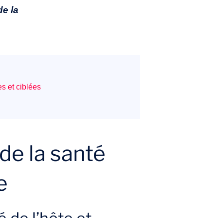
de la
es et ciblées
de la santé
e