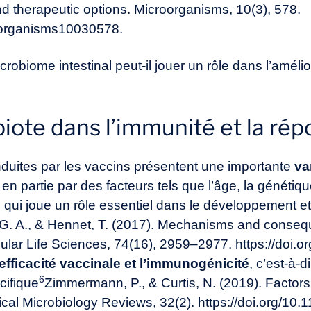
 therapeutic options. Microorganisms, 10(3), 578.
roorganisms10030578
.
obiome intestinal peut-il jouer un rôle dans l’amélio
biote dans l’immunité et la ré
duites par les vaccins présentent une importante
var
 en partie par des facteurs tels que l’âge, la génétiqu
 qui joue un rôle essentiel dans le développement et
G. A., & Hennet, T. (2017). Mechanisms and consequ
cular Life Sciences, 74(16), 2959–2977. https://doi
’efficacité vaccinale et l’immunogénicité
, c’est-à-
6
cifique
Zimmermann, P., & Curtis, N. (2019). Factors
ical Microbiology Reviews, 32(2). https://doi.org/10