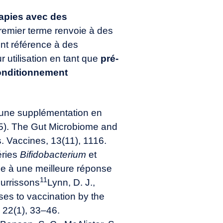
rapies avec des
premier terme renvoie à des
ont référence à des
r utilisation en tant que
pré-
onditionnement
’une supplémentation en
025). The Gut Microbiome and
. Vaccines, 13(11), 1116.
éries
Bifidobact
e
rium
et
iée à une meilleure réponse
11
ourrissons
Lynn, D. J.,
ses to vaccination by the
 22(1), 33–46.