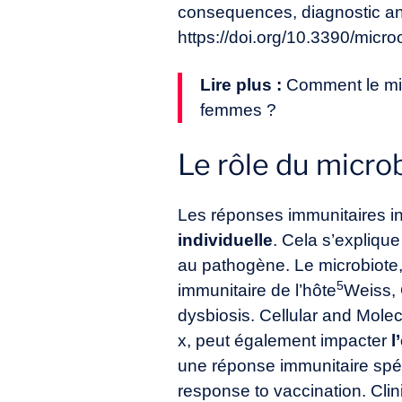
consequences, diagnostic and
https://doi.org/10.3390/mic
Lire plus :
Comment le micr
femmes ?
Le rôle du micro
Les réponses immunitaires in
individuelle
. Cela s’explique
au pathogène. Le microbiote,
5
immunitaire de l’hôte
Weiss, 
dysbiosis. Cellular and Mole
x
, peut également impacter
l
une réponse immunitaire spé
response to vaccination. Clin