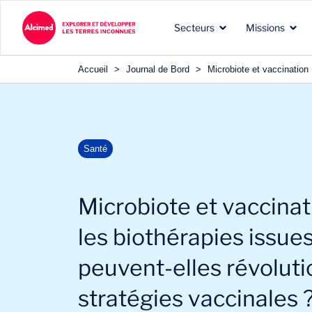
Secteurs
Missions
Accueil
>
Journal de Bord
>
Microbiote et vaccination
Les terres d’exploration
Les types de missions que
Nos expertises reconnues
Santé
dans lesquelles nous
nous menons pour nos
dans les domaines de nos
intervenons
clients
clients
Microbiote et vaccina
les biothérapies issue
peuvent-elles révoluti
stratégies vaccinales 