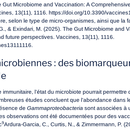
he Gut Microbiome and Vaccination: A Comprehensive
cines, 13(11), 1116. https://doi.org/10.3390/vaccine
re, selon le type de micro-organismes, ainsi que la 
 G., & Exindari, M. (2025). The Gut Microbiome and 
d future perspectives. Vaccines, 13(11), 1116.
cines13111116
.
icrobiennes : des biomarqueurs
le
 immunitaire, l’état du microbiote pourrait permettre
mbreuses études concluent que l’abondance dans le
présence de
Gamma
p
roteobacteria
sont associées à 
s observations ont été documentées pour des vaccin
9
c
Ardura-Garcia, C., Curtis, N., & Zimmermann, P. (2