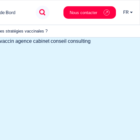
FR
 de Bord
Nous contacter
les stratégies vaccinales ?
Agroalimentaire
Innovation
Souveraineté
Mobilité
Chimie & Matériaux
Nouveaux partenaires
Tech & data
Private Equity
Cosmétique & Luxe
Stratégie
Nautilus.ai
Politiques Publiques