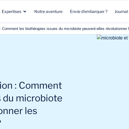
Expertises
Notre aventure
Envie d’embarquer ?
Journal
 : Comment les biothérapies issues du microbiote peuvent-elles révolutionner 
Santé
Marketing stratégique
Santé
Biotech
Clients & Patients
Environnement & Climat
Aéronautique Spatial Défense
R&D
Beauté & Nutrition
tion : Comment
Énergie & Environnement
Stratégie commerciale
Energie & mobilité
s du microbiote
onner les
?