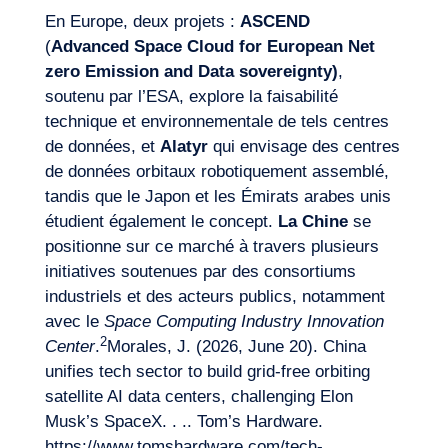
En Europe, deux projets :
ASCEND
(
Advanced Space Cloud
for
European
Net
zero
Emission and
Data
sovereignty
)
,
soutenu par l’ESA, explore la faisabilité
technique et environnementale de tels centres
de données, et
Alatyr
qui envisage des centres
de données orbitaux robotiquement assemblé,
tandis que le Japon et les Émirats arabes unis
étudient également le concept.
La Chine
se
positionne sur ce marché à travers plusieurs
initiatives soutenues par des consortiums
industriels et des acteurs publics, notamment
avec le
Space
Computing
Industry
Innovation
2
Center
.
Morales, J. (2026, June 20). China
unifies tech sector to build grid-free orbiting
satellite AI data centers, challenging Elon
Musk’s SpaceX. . .. Tom’s Hardware.
https://www.tomshardware.com/tech-