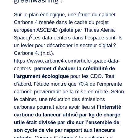
greenwashing ?
Sur le plan écologique, une étude du cabinet
Carbone 4 menée dans le cadre du projet
européen ASCEND (piloté par Thales Alenia
6
Space)
Les data centers dans l’espace sont-ils
un levier pour
décarboner
le secteur digital ? |
Carbone 4. (n.d.).
https://www.carbone4.com/article-space-data-
centers
,
permet d’évaluer la crédibilité de
l’
argument
écologique
pour les CDO. Tout
d’abord, l’étude montre que 70% de l’empreinte
carbone proviendrait de la mise en orbite. Selon
le cabinet, une réduction des émissions
carbones pourrait alors avoir lieu si
l’intensité
carbone
du lanceur utilisé
par kg de charge
utile
était
divisée par dix sur l’ensemble de
son cycle de vie par rapport aux lanceurs
actuel
s
. Comme Carbone 4 le souligne, ce