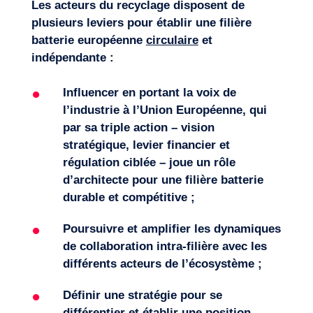
Les acteurs
du recyclage disposent de
plusieurs leviers pour établir une filière
batterie européenne
circulaire
et
indépendante :
Influencer en portant la voix de
l’industrie à
l’Union Européenne
, qui
p
ar
sa
triple action
–
vision
stratégique, levier financier et
régulation ciblée
–
joue un rôle
d’architecte
pour une
filière batterie
durable
et
compétitive
;
Poursuivre et amplifier les dynamiques
de c
ollaboration intra-filière
avec les
différents acteurs de l’
écosystème
;
Définir une stratégie pour se
différentier et établir une position