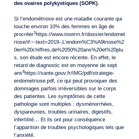
des ovaires polykystiques (SOPK)
.
Si l’endométriose est une maladie courante qui
touche environ 10% des femmes en âge de
3
procréer
https://www.inserm.fr/dossier/endomet
riose/#:~:text=2019-,L’endom%C3%A9triose%2
0en%20chiffres,de%2050%20ans%20et%20plu
s
, son étude est encore récente. En effet, le
retard de diagnostic est en moyenne de sept
4
ans
https://sante.gouv.fr/IMG/pdf/strategie-
endometriose.pdf
, ce qui peut provoquer des
dommages parfois irréversibles sur le corps
des patientes. Les symptômes de cette
pathologie sont multiples : dysménorrhées,
dyspareunies, troubles urinaires, digestifs,
infertilité… Et ils ont pour conséquence
l’apparition de troubles psychologiques tels que
l’anxiété.