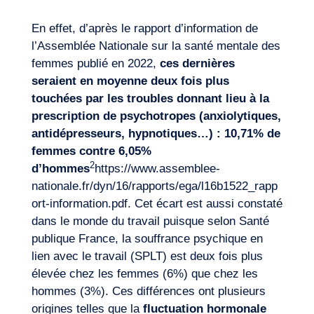
En effet, d’après le rapport d’information de
l’Assemblée Nationale sur la santé mentale des
femmes publié en 2022,
ces dernières
seraient en moyenne deux fois plus
touchées par les troubles donnant lieu à la
prescription de psychotropes
(anxiolytiques,
Notre aventure
antidépresseurs, hypnotiques…) : 10,71% de
femmes contre 6,05%
2
d’hommes
https://www.assemblee-
nationale.fr/dyn/16/rapports/ega/l16b1522_rapp
ort-information.pdf
. Cet écart est aussi constaté
dans le monde du travail puisque selon Santé
publique France, la souffrance psychique en
lien avec le travail (SPLT) est deux fois plus
élevée chez les femmes (6%) que chez les
hommes (3%). Ces différences ont plusieurs
origines telles que la
fluctuation hormonale