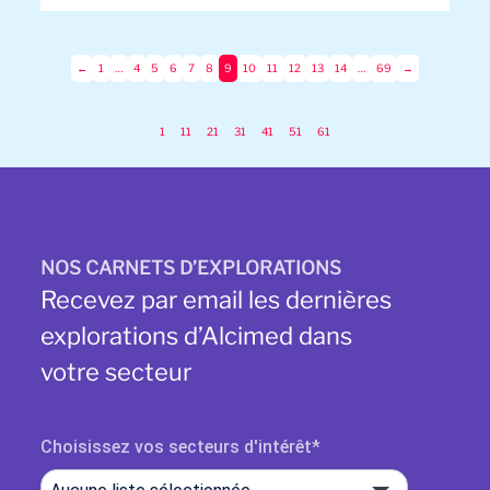
←
1
…
4
5
6
7
8
9
10
11
12
13
14
…
69
→
1
11
21
31
41
51
61
NOS CARNETS D’EXPLORATIONS
Recevez par email les dernières
explorations d’Alcimed dans
votre secteur
Choisissez vos secteurs d'intérêt