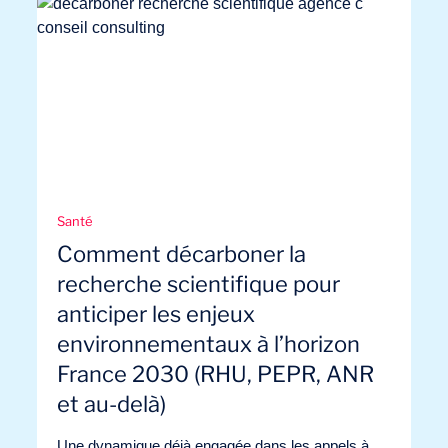
Santé
Comment décarboner la
recherche scientifique pour
anticiper les enjeux
Envie d’embarquer ?
environnementaux à l’horizon
France 2030 (RHU, PEPR, ANR
et au-delà)
Une dynamique déjà engagée dans les appels à