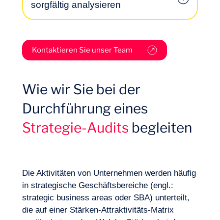
sorgfältig analysieren
Kontaktieren Sie unser Team
Wie wir Sie bei der
Durchführung eines
Strategie-Audits
begleiten
Logbuch
Was sind wesentliche Faktoren, die zum
Projekterfolg beitragen könnten? Welcher
Die Aktivitäten von Unternehmen werden häufig
Rahmen ist am besten geeignet, um das
in strategische Geschäftsbereiche (engl.:
Umfeld unter Berücksichtigung des
Wer sind die besten Anbieter auf den
strategic business areas oder SBA) unterteilt,
Unternehmensbedarfs zu bewerten?
Zielmärkten? Wie wird sich der jeweilige
die auf einer Stärken-Attraktivitäts-Matrix
Markt entwickeln? Was sollten wir