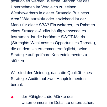
positioniert werden: Welche Stärken hat das
Wer sind die wichtigsten Projekt-
vorrangig stärken?
Unternehmen im Vergleich zu seinen
Stakeholder? Welche Rollen spielen sie
Wettbewerbern in dieser Strategic Business
und was sind ihre Interessen? Wie lassen
Area? Wie attraktiv oder anziehend ist der
sich Gespräche positiv und produktiv
Markt für diese SBA? Ein weiteres, im Rahmen
gestalten? Wie lässt sich ein Mehrwert für
eines Strategie-Audits häufig verwendetes
alle Beteiligten schaffen?
Instrument ist die berühmte SWOT-Matrix
DE
Kontakt
(Strenghts Weaknesses Opportunities Threats),
die es dem Unternehmen ermöglicht, seine
Strategie auf greifbare Kontextelemente zu
stützen.
Wir sind der Meinung, dass die Qualität eines
Strategie-Audits auf zwei Hauptelementen
beruht:
der Fähigkeit, die Märkte des
Unternehmens im Detail zu untersuchen,