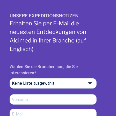
Einbindung der Beteiligten, um die
Unternehmensziele abzustimmen und
Umfang und Entscheidungskriterien
UNSERE EXPEDITIONSNOTIZEN
festzulegen;
Erhalten Sie per E-Mail die
neuesten Entdeckungen von
Bewertung des internen und externen
Umfelds im Hinblick auf die
Alcimed in Ihrer Branche (auf
Durchführbarkeit mit Hilfe von
Englisch)
Instrumenten wie der SWOT-Analyse;
Aktive Einbindung interner Teams
Wählen Sie die Branchen aus, die Sie
durch regelmäßige, konstruktive
interessieren
Gespräche, um Erkenntnisse zu
gewinnen und die Zusammenarbeit
Keine Liste ausgewählt
sicherzustellen.