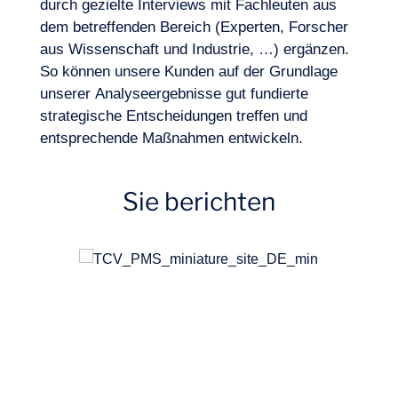
durch gezielte Interviews mit Fachleuten aus
Logbuch
dem betreffenden Bereich (Experten, Forscher
aus Wissenschaft und Industrie, …) ergänzen.
So können unsere Kunden auf der Grundlage
Wie kann man nach dem Sammeln der
unserer Analyseergebnisse gut fundierte
Informationen die Auswirkungen auf das
strategische Entscheidungen treffen und
eigene Business und die nächsten Schritte
entsprechende Maßnahmen entwickeln.
ermitteln? Wie kann man eine
umfangreiche Recherche mit vielen Daten
in einem Format zusammenfassen, das für
Sie berichten
die Teams leicht verständlich ist?
DE
Kontakt