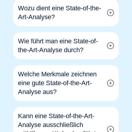
Wozu dient eine State-of-the-
Art-Analyse?
Wie führt man eine State-of-
the-Art-Analyse durch?
einen objektiven Überblick über alle
Welche Merkmale zeichnen
Trends und den aktuellen
eine gute State-of-the-Art-
Wissensstand in einem bestimmten
Bereich zu einem bestimmten
Analyse aus?
Zeitpunkt sowie über die existierenden
Herausforderungen zu erhalten,
Kann eine State-of-the-Art-
Lösungsansätze und potenzielle
Analyse ausschließlich
Partner im Wissenschaftsbereich oder