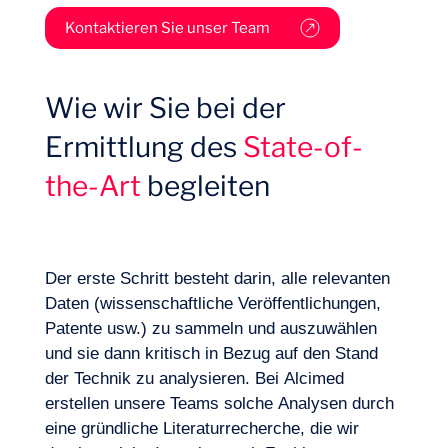
Kontaktieren Sie unser Team
Wie wir Sie bei der
Lust, an Bord zu gehen?
Ermittlung des
State-of-
the-Art
begleiten
Welche Anwendungen und Segmente
sollen analysiert werden? Welche
Regionen sollen angeschaut werden?
Welche Quellenarten sollten bevorzugt und
Der erste Schritt besteht darin, alle relevanten
miteinander abgeglichen werden, um
Daten (wissenschaftliche Veröffentlichungen,
relevante Daten zu sammeln? Wie kann
Patente usw.) zu sammeln und auszuwählen
man die passenden Quellen aus den
und sie dann kritisch in Bezug auf den Stand
gesammelten und teilweise
der Technik zu analysieren. Bei Alcimed
widersprüchlichen auswählen?
erstellen unsere Teams solche Analysen durch
eine gründliche Literaturrecherche, die wir