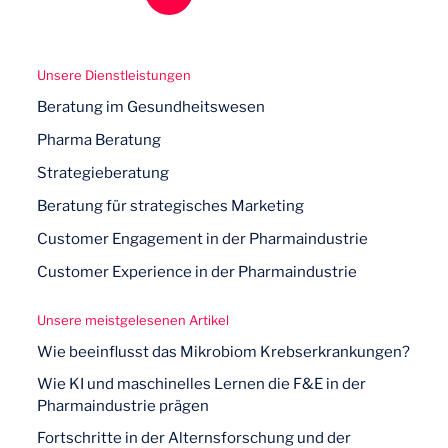
definierten Fragestellungen beurteilen.
Die Integration geeigneter
Eingeschränkte Kontextsensitivität,
Visualisierungen
zur besseren
Die Ergebnisse in einem
insbesondere im Hinblick auf
Unsere Dienstleistungen
Vermittlung komplexer
strukturierten Bericht
wirtschaftliche, regulatorische oder
Beratung im Gesundheitswesen
Zusammenhänge.
zusammenfassen und um konkrete,
gesellschaftliche Rahmenbedingungen.
Pharma Beratung
handlungsorientierte Empfehlungen
Eine transparente und
Fehlende tiefgehende kritische
ergänzen.
Strategieberatung
dokumentierte Methodik,
die eine
Bewertung
strategischer Implikationen
einfache Aktualisierung im Zeitverlauf
Beratung für strategisches Marketing
Die Analyse regelmäßig
aktualisieren,
ohne menschliche Expertise.
ermöglicht.
um neue Entwicklungen und
Customer Engagement in der Pharmaindustrie
Starke Abhängigkeit von
Publikationen kontinuierlich zu
Customer Experience in der Pharmaindustrie
Datenqualität und -vollständigkeit
integrieren.
der zugrunde liegenden
Unsere meistgelesenen Artikel
Informationsbasis.
Wie beeinflusst das Mikrobiom Krebserkrankungen?
Begrenzte Fähigkeit zur fundierten
Wie KI und maschinelles Lernen die F&E in der
Zukunftsprognose
ohne Einbindung
Pharmaindustrie prägen
von Fachexperten.
Fortschritte in der Alternsforschung und der