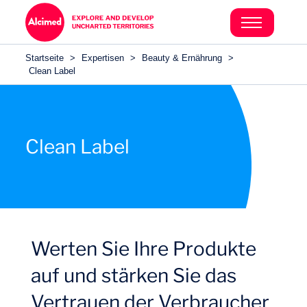
Search in content
Search in content
Startseite
>
Expertisen
>
Beauty & Ernährung
>
Search in content
Clean Label
Clean Label
Werten Sie Ihre Produkte
auf und stärken Sie das
Vertrauen der Verbraucher