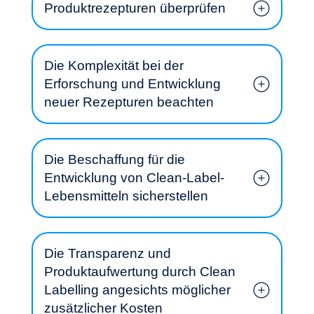
Produktrezepturen überprüfen
Die Komplexität bei der
Erforschung und Entwicklung
neuer Rezepturen beachten
Die Beschaffung für die
Entwicklung von Clean-Label-
Lebensmitteln sicherstellen
Lust, an Bord zu gehen?
Wie sieht die Clean-Label-Zutatenliste von
morgen aus? Welche F&E-Ansätze sollten
für die neue Rezeptur der Produkte und
Die Transparenz und
Stoffe eingesetzt werden?
Produktaufwertung durch Clean
Labelling angesichts möglicher
zusätzlicher Kosten