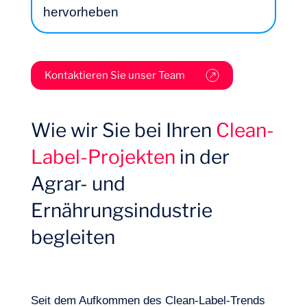
hervorheben
Kontaktieren Sie unser Team
Welche Prozessinnovationen sind für die
Entwicklung von Clean-Label-
Welche Lieferanten bieten die besten
Wie wir Sie bei Ihren
Clean-
Lebensmitteln erforderlich? Welche
Zutaten an? Wie kann man
Eigenschaften und Funktionalitäten
Label-Projekten
in der
Beschaffungsstrategien und kurze
Logbuch
erwarten die Verbraucher?
Beschaffungswege entwickeln?
Agrar- und
Ernährungsindustrie
begleiten
Seit dem Aufkommen des Clean-Label-Trends