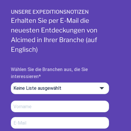
UNSERE EXPEDITIONSNOTIZEN
Erhalten Sie per E-Mail die
neuesten Entdeckungen von
Alcimed in Ihrer Branche (auf
sich zu differenzieren, indem sie
Englisch)
Produkte anbieten, die als „natürlicher“
und gesünder wahrgenommen werden
Wählen Sie die Branchen aus, die Sie
das Vertrauen der Verbraucher in ihre
interessieren
Produkte zu stärken, indem sie mehr
Keine Liste ausgewählt
Transparenz über deren
Zusammensetzung schaffen
die Risiken zu verringern, die mit dem
Einsatz umstrittener Zutaten wie
künstlicher Zusatzstoffe verbunden
sind.