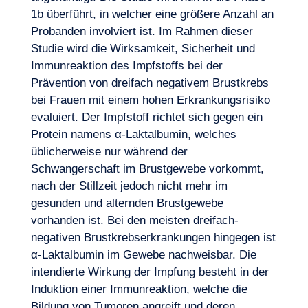
1b überführt, in welcher eine größere Anzahl an
Probanden involviert ist. Im Rahmen dieser
Studie wird die Wirksamkeit, Sicherheit und
Immunreaktion des Impfstoffs bei der
Prävention von dreifach negativem
Brustkrebs
bei Frauen
mit einem hohen Erkrankungsrisiko
evaluiert. Der Impfstoff richtet sich gegen ein
DE
Kontakt
Protein namens α-Laktalbumin, welches
üblicherweise nur während der
Schwangerschaft im Brustgewebe vorkommt,
nach der Stillzeit jedoch nicht mehr im
gesunden und alternden Brustgewebe
vorhanden ist. Bei den meisten dreifach-
negativen Brustkrebserkrankungen hingegen ist
α-Laktalbumin im Gewebe nachweisbar. Die
intendierte Wirkung der Impfung besteht in der
Induktion einer Immunreaktion, welche die
Bildung von Tumoren angreift und deren