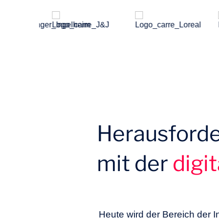
Herausford
mit der
digi
Heute wird der Bereich der I
entwickeln, um sich von de