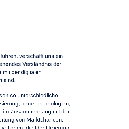
r
 abhängig? Wie
r die eigenen
hführen, verschafft uns ein
ist der Stand der
ehendes Verständnis der
mit der digitalen
 sind.
merikanischen
g getroffen
sen so unterschiedliche
orderungen
isierung, neue Technologien,
e im Zusammenhang mit der
wertung von Marktchancen,
vationen, die Identifizierung