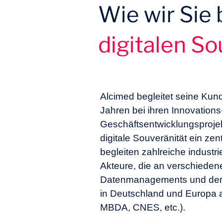
Wie wir Sie 
digitalen So
In welchen Aspekten meiner
können wir uns von diesen A
Welche Möglichkeiten gibt es
Alcimed begleitet seine Kund
digitalen Daten zu behalten
Jahren bei ihren Innovations
Technik bei diesen Plattfor
Geschäftsentwicklungsprojek
digitale Souveränität ein zen
Welche konkreten Auswirkun
begleiten zahlreiche industrie
Cloud-Lösung? Welche Abwäg
Akteure, die an verschiede
werden? Welche künftigen L
Datenmanagements und der d
gerecht zu werden?
in Deutschland und Europa ar
MBDA, CNES, etc.).