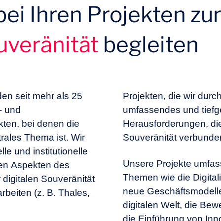
bei Ihren Projekten zu
uveränität
begleiten
 Tätigkeit als Unternehmen bin ich von einem anderen Land
bhängigkeiten befreien?
 heute, in der Cloud zu arbeiten und dabei die Kontrolle übe
en seit mehr als 25
Projekten, die wir durc
? Welchen Markt gibt es für SecNumCloud-Plattformen? Was 
- und
umfassendes und tiefg
men?
ten, bei denen die
Herausforderungen, die 
trales Thema ist. Wir
Souveränität verbunden
gen hat die Nutzung einer europäischen gegenüber einer a
lle und institutionelle
ungen müssen zwischen digitaler Souveränität und Leistun
Unsere Projekte umfas
nen Aspekten des
ösungen müssen in Betracht gezogen werden, um allen Anf
Themen wie die Digital
igitalen Souveränität
neue Geschäftsmodell
beiten (z. B. Thales,
digitalen Welt, die Be
die Einführung von Inno