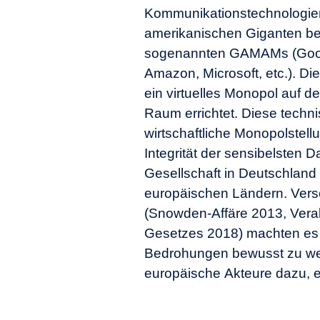
Kommunikationstechnologie
GAMAMs zu lösen und so die digitale
amerikanischen Giganten be
sogenannten GAMAMs (Googl
Amazon, Microsoft, etc.). D
ein virtuelles Monopol auf de
Raum errichtet. Diese techn
wirtschaftliche Monopolstell
Integrität der sensibelsten 
Gesellschaft in Deutschlan
europäischen Ländern. Vers
(Snowden-Affäre 2013, Vera
Gesetzes 2018) machten es 
Bedrohungen bewusst zu we
europäische Akteure dazu, e