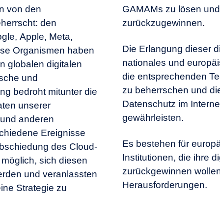
n von den
 Souveränität
herrscht: den
zurückzugewinnen.
e, Apple, Meta,
Die Erlangung dieser di
iese Organismen haben
nationales und europäi
n globalen digitalen
die entsprechenden Te
ische und
zu beherrschen und die
ung bedroht mitunter die
Datenschutz im Intern
Daten unserer
gewährleisten.
d und anderen
chiedene Ereignisse
Es bestehen für europä
bschiedung des Cloud-
Institutionen, die ihre d
möglich, sich diesen
zurückgewinnen wollen,
rden und veranlassten
Herausforderungen.
ine Strategie zu