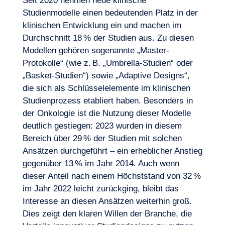
Seit 2020 nehmen neue
klinische
Studienmodelle
einen bedeutenden Platz in der
klinischen Entwicklung ein und machen im
Durchschnitt 18 % der Studien aus. Zu diesen
Modellen gehören sogenannte „Master-
Protokolle“ (wie z. B. „Umbrella-Studien“ oder
„Basket-Studien“) sowie „Adaptive Designs“,
die sich als Schlüsselelemente im klinischen
Studienprozess etabliert haben. Besonders in
der Onkologie ist die Nutzung dieser Modelle
deutlich gestiegen: 2023 wurden in diesem
Bereich über 29 % der Studien mit solchen
Ansätzen durchgeführt – ein erheblicher Anstieg
gegenüber 13 % im Jahr 2014. Auch wenn
Lust, an Bord zu gehen?
dieser Anteil nach einem Höchststand von 32 %
im Jahr 2022 leicht zurückging, bleibt das
Interesse an diesen Ansätzen weiterhin groß.
Dies zeigt den klaren Willen der Branche, die