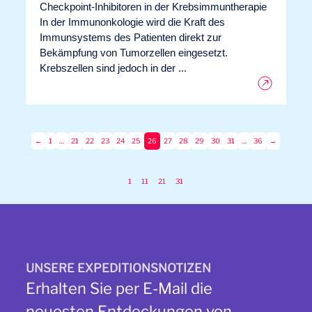
Checkpoint-Inhibitoren in der Krebsimmuntherapie
In der Immunonkologie wird die Kraft des
Immunsystems des Patienten direkt zur
Bekämpfung von Tumorzellen eingesetzt.
Krebszellen sind jedoch in der ...
←
1
…
21
22
23
24
25
26
27
28
29
30
31
…
36
→
1
11
21
31
UNSERE EXPEDITIONSNOTIZEN
Erhalten Sie per E-Mail die
neuesten Entdeckungen von