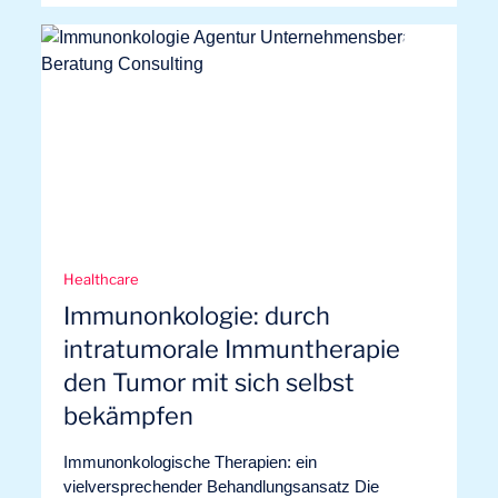
Healthcare
Immunonkologie: durch
intratumorale Immuntherapie
den Tumor mit sich selbst
bekämpfen
Lust, an Bord zu gehen?
Immunonkologische Therapien: ein
vielversprechender Behandlungsansatz Die