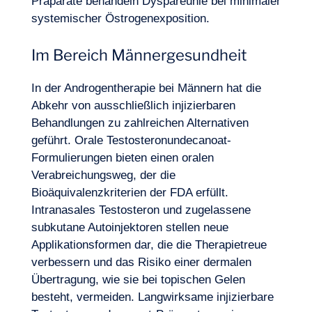
Präparate behandeln Dyspareunie bei minimaler
systemischer Östrogenexposition.
Im Bereich Männergesundheit
In der Androgentherapie bei Männern hat die
Abkehr von ausschließlich injizierbaren
Behandlungen zu zahlreichen Alternativen
geführt. Orale Testosteronundecanoat-
Formulierungen bieten einen oralen
Verabreichungsweg, der die
Bioäquivalenzkriterien der FDA erfüllt.
Intranasales Testosteron und zugelassene
subkutane Autoinjektoren stellen neue
Applikationsformen dar, die die Therapietreue
verbessern und das Risiko einer dermalen
Übertragung, wie sie bei topischen Gelen
besteht, vermeiden. Langwirksame injizierbare
DE
Kontakt