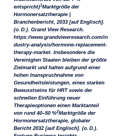
1
entspricht)
Marktgröße der
Projekte
Hormonersatztherapie |
Branchenbericht, 2033 [auf Englisch].
(o. D.). Grand View Research.
https://www.grandviewresearch.com/in
dustry-analysis/hormone-replacement-
therapy-market
. Insbesondere die
Vereinigten Staaten bleiben der größte
Zielmarkt und halten aufgrund einer
hohen Inanspruchnahme von
Gesundheitsleistungen, eines starken
Bewusstseins für HRT sowie der
schnellen Einführung neuer
Therapieoptionen einen Marktanteil
2
von rund 40–50 %
Marktgröße der
Hormonersatztherapie, globaler
Bericht 2032 [auf Englisch]. (o. D.).
Fortune Business Insights.