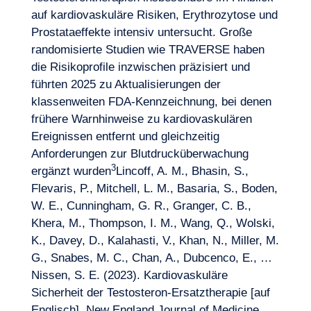
auf kardiovaskuläre Risiken, Erythrozytose und
Prostataeffekte intensiv untersucht. Große
randomisierte Studien wie TRAVERSE haben
die Risikoprofile inzwischen präzisiert und
führten 2025 zu Aktualisierungen der
klassenweiten FDA-Kennzeichnung, bei denen
frühere Warnhinweise zu kardiovaskulären
Ereignissen entfernt und gleichzeitig
Anforderungen zur Blutdrucküberwachung
3
ergänzt wurden
Lincoff, A. M., Bhasin, S.,
Flevaris, P., Mitchell, L. M., Basaria, S., Boden,
W. E., Cunningham, G. R., Granger, C. B.,
Khera, M., Thompson, I. M., Wang, Q., Wolski,
K., Davey, D., Kalahasti, V., Khan, N., Miller, M.
G., Snabes, M. C., Chan, A., Dubcenco, E., …
Nissen, S. E. (2023). Kardiovaskuläre
Sicherheit der Testosteron-Ersatztherapie [auf
Englisch]. New England Journal of Medicine,