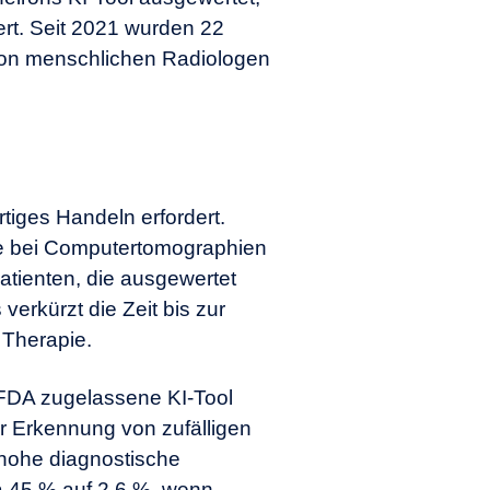
ert. Seit 2021 wurden 22
 von menschlichen Radiologen
rtiges Handeln erfordert.
ie bei Computertomographien
tienten, die ausgewertet
erkürzt die Zeit bis zur
 Therapie.
 FDA zugelassene KI-Tool
ur Erkennung von zufälligen
 hohe diagnostische
a 45 % auf 2,6 %, wenn