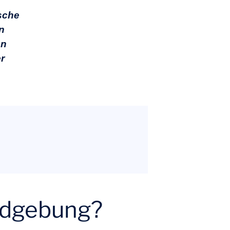
ische
n
en
r
ildgebung?