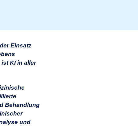
der Einsatz
Lebens
st KI in aller
izinische
lierte
und Behandlung
inischer
Analyse und