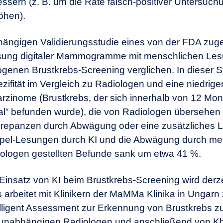
ssern (z. B. um die Rate falsch-positiver Untersuc
öhen).
abhängigen Validierungsstudie eines von der FDA zug
sung digitaler Mammogramme mit menschlichen Lesu
enen Brustkrebs-Screening verglichen. In dieser St
pezifität im Vergleich zu Radiologen und eine niedri
karzinome (Brustkrebs, der sich innerhalb von 12 Mo
“ befunden wurde), die von Radiologen übersehen 
repanzen durch Abwägung oder eine zusätzliches L
oppel-Lesungen durch KI und die Abwägung durch me
ologen gestellten Befunde sank um etwa 41 %.
 Einsatz von KI beim Brustkrebs-Screening wird derze
 arbeitet mit Klinikern der MaMMa Klinika in Ungar
ligent Assessment zur Erkennung von Brustkrebs zu 
abhängigen Radiologen und anschließend von Khei