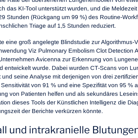
 das KI-Tool unterstützt wurden, und die Meldezeit 
29 Stunden (Rückgang um 99 %) des Routine-Workf
chlichen Triage auf 1,5 Stunden reduziert.
e eine groß angelegte Blindstudie zur Algorithmus-Va
endung Viz Pulmonary Embolism Clot Detection Alg
Unternehmen Avicenna zur Erkennung von Lungenem
und entwickelt wurde. Dabei wurden CT-Scans von 
 und seine Analyse mit derjenigen von drei zertifizie
 Sensitivität von 91 % und eine Spezifität von 95 %
rung von Patienten helfen und als sekundäres Lesei
gration dieses Tools der Künstlichen Intelligenz die 
ngszeit der Berichte verkürzen könnte.
ll und intrakranielle Blutunge