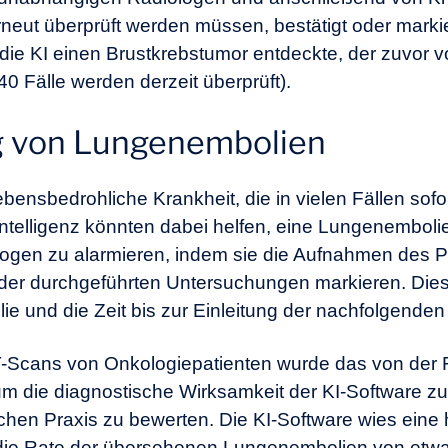
rneut überprüft werden müssen, bestätigt oder marki
n die KI einen Brustkrebstumor entdeckte, der zuvor
 Fälle werden derzeit überprüft).
g von Lungenembolien
bensbedrohliche Krankheit, die in vielen Fällen sofo
ntelligenz könnten dabei helfen, eine Lungenembol
ogen zu alarmieren, indem sie die Aufnahmen des Pa
der durchgeführten Untersuchungen markieren. Dies v
 und die Zeit bis zur Einleitung der nachfolgenden
CT-Scans von Onkologiepatienten wurde das von der
um die diagnostische Wirksamkeit der KI-Software z
chen Praxis zu bewerten. Die KI-Software wies eine
e die Rate der übersehenen Lungenembolien von etw