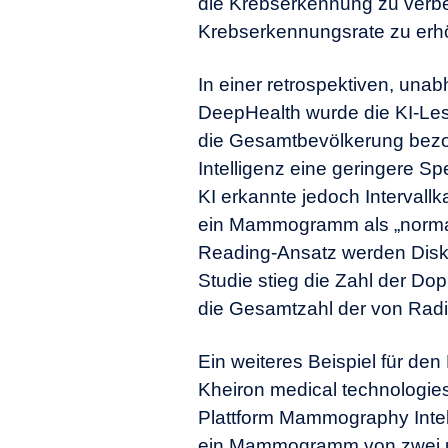
die Krebserkennung zu verbe
Krebserkennungsrate zu erh
In einer retrospektiven, un
DeepHealth wurde die KI-Le
die Gesamtbevölkerung bezog
Intelligenz eine geringere S
KI erkannte jedoch Intervall
ein Mammogramm als „normal
Reading-Ansatz werden Disk
Studie stieg die Zahl der D
die Gesamtzahl der von Radi
Ein weiteres Beispiel für den
Kheiron medical technologies
Plattform Mammography Intel
ein Mammogramm von zwei un