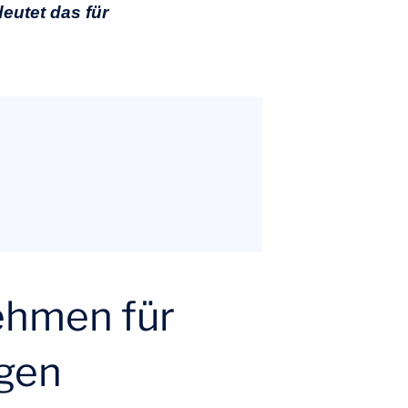
eutet das für
ehmen für
ngen