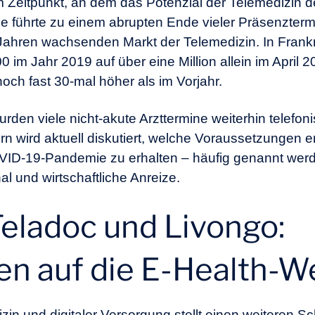
m Zeitpunkt, an dem das Potenzial der Telemedizin de
e führte zu einem abrupten Ende vieler Präsenzter
 Jahren wachsenden Markt der Telemedizin. In Frankr
 im Jahr 2019 auf über eine Million allein im April 
och fast 30-mal höher als im Vorjahr.
en viele nicht-akute Arzttermine weiterhin telefoni
rn wird aktuell diskutiert, welche Voraussetzungen e
OVID-19-Pandemie zu erhalten – häufig genannt werd
 und wirtschaftliche Anreize.
Teladoc und Livongo:
n auf die E-Health-W
n und digitaler Versorgung stellt einen weiteren Schr