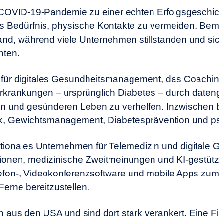
 COVID-19-Pandemie zu einer echten Erfolgsgeschi
 Bedürfnis, physische Kontakte zu vermeiden. Beme
fand, während viele Unternehmen stillstanden und si
nten.
 für digitales Gesundheitsmanagement, das Coachin
rkrankungen – ursprünglich Diabetes – durch date
n und gesünderen Leben zu verhelfen. Inzwischen b
k, Gewichtsmanagement, Diabetesprävention und
p
nationales Unternehmen für Telemedizin und digitale
ationen, medizinische Zweitmeinungen und
KI-gestüt
fon-, Videokonferenzsoftware und mobile Apps zum
Ferne bereitzustellen.
us den USA und sind dort stark verankert. Eine Fi