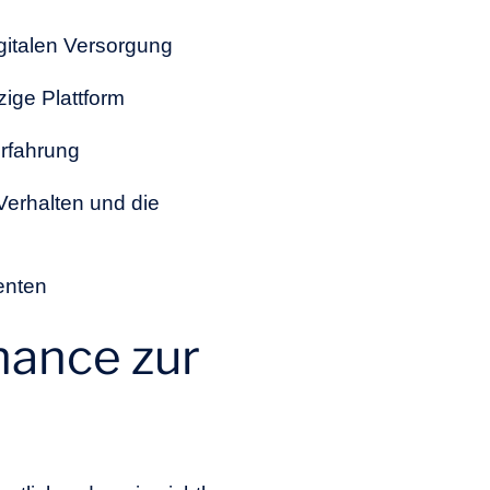
gitalen Versorgung
ige Plattform
rfahrung
Verhalten und die
enten
hance zur