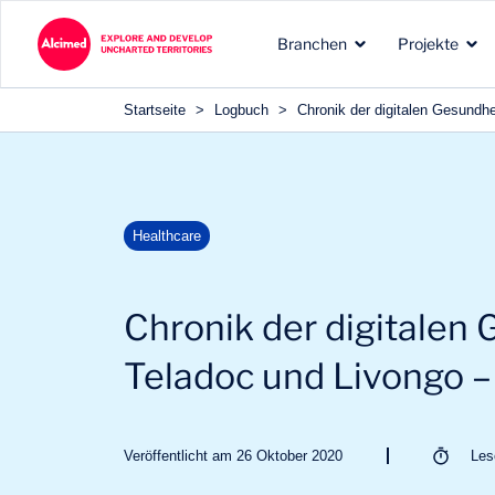
Search in content
Branchen
Projekte
Search in content
Startseite
>
Logbuch
>
Chronik der digitalen Gesundh
Projekttypen, die wir für
Unsere anerkannte
Die Erkundungsgebiete, i
Healthcare
unsere Kunden
Expertise in den Branchen
denen wir tätig sind
durchführen
unserer Kunden
Chronik der digitalen 
Teladoc und Livongo –
Veröffentlicht am 26 Oktober 2020
Le